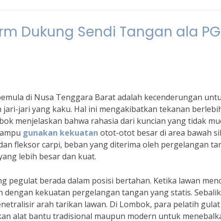
rm Dukung Sendi Tangan ala PG
pemula di Nusa Tenggara Barat adalah kecenderungan unt
i-jari yang kaku. Hal ini mengakibatkan tekanan berlebi
mbok menjelaskan bahwa rahasia dari kuncian yang tidak m
 mampu
gunakan kekuatan
otot-otot besar di area bawah si
an fleksor carpi, beban yang diterima oleh pergelangan t
yang lebih besar dan kuat.
ang pegulat berada dalam posisi bertahan. Ketika lawan men
 dengan kekuatan pergelangan tangan yang statis. Sebalik
etralisir arah tarikan lawan. Di Lombok, para pelatih gulat
kan alat bantu tradisional maupun modern untuk menebalk