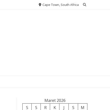
Cape Town, South Africa
Maret 2026
S
S
R
K
J
S
M