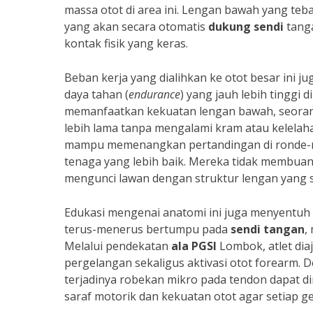
massa otot di area ini. Lengan bawah yang teb
yang akan secara otomatis
dukung sendi
tanga
kontak fisik yang keras.
Beban kerja yang dialihkan ke otot besar ini 
daya tahan (
endurance
) yang jauh lebih tinggi 
memanfaatkan kekuatan lengan bawah, seoran
lebih lama tanpa mengalami kram atau kelelah
mampu memenangkan pertandingan di ronde-ro
tenaga yang lebih baik. Mereka tidak membuang
mengunci lawan dengan struktur lengan yang s
Edukasi mengenai anatomi ini juga menyentuh
terus-menerus bertumpu pada
sendi tangan
,
Melalui pendekatan
ala PGSI
Lombok, atlet di
pergelangan sekaligus aktivasi otot forearm. D
terjadinya robekan mikro pada tendon dapat dim
saraf motorik dan kekuatan otot agar setiap ger