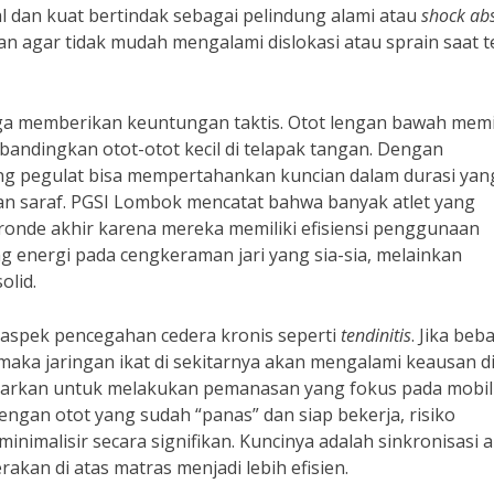
al dan kuat bertindak sebagai pelindung alami atau
shock ab
n agar tidak mudah mengalami dislokasi atau sprain saat te
juga memberikan keuntungan taktis. Otot lengan bawah memil
dibandingkan otot-otot kecil di telapak tangan. Dengan
g pegulat bisa mempertahankan kuncian dalam durasi yan
an saraf. PGSI Lombok mencatat bahwa banyak atlet yang
nde akhir karena mereka memiliki efisiensi penggunaan
 energi pada cengkeraman jari yang sia-sia, melainkan
olid.
 aspek pencegahan cedera kronis seperti
tendinitis
. Jika beb
 maka jaringan ikat di sekitarnya akan mengalami keausan di
ajarkan untuk melakukan pemanasan yang fokus pada mobil
engan otot yang sudah “panas” dan siap bekerja, risiko
inimalisir secara signifikan. Kuncinya adalah sinkronisasi 
akan di atas matras menjadi lebih efisien.