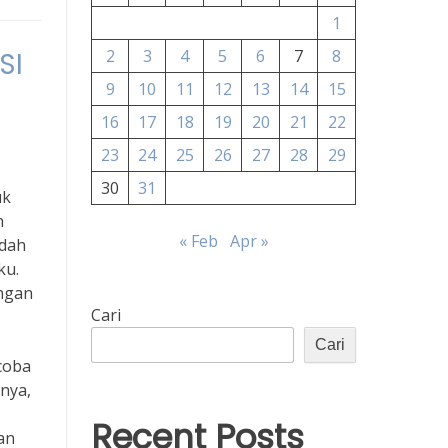
1
SI
2
3
4
5
6
7
8
9
10
11
12
13
14
15
16
17
18
19
20
21
22
23
24
25
26
27
28
29
30
31
uk
h
« Feb
Apr »
udah
ku.
angan
Cari
Cari
coba
nya,
Recent Posts
an