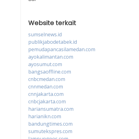
Website terkait
sumselnews.id
publikjabodetabek.id
pemudapancasilamedan.com
ayokalimantan.com
ayosumut.com
bangsaoffline.com
cnbcmedan.com
cnnmedan.com
cnnjakarta.com
cnbcjakarta.com
hariansumatra.com
harianikn.com
bandungtimes.com
sumutekspres.com
lampungpos.com