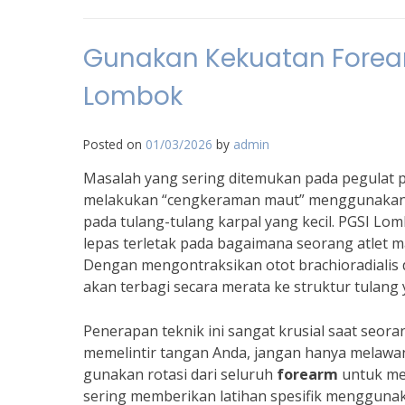
Gunakan Kekuatan Forea
Lombok
Posted on
01/03/2026
by
admin
Masalah yang sering ditemukan pada pegulat 
melakukan “cengkeraman maut” menggunakan jar
pada tulang-tulang karpal yang kecil. PGSI Lo
lepas terletak pada bagaimana seorang atlet
Dengan mengontraksikan otot brachioradialis d
akan terbagi secara merata ke struktur tulang 
Penerapan teknik ini sangat krusial saat seor
memelintir tangan Anda, jangan hanya melawan
gunakan rotasi dari seluruh
forearm
untuk men
sering memberikan latihan spesifik mengguna