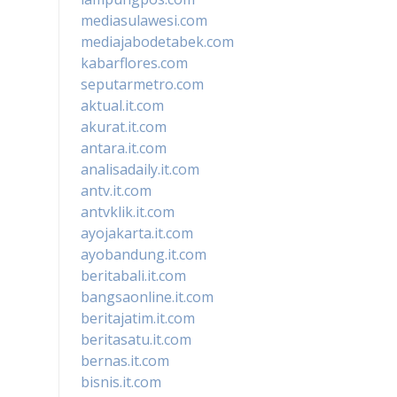
mediasulawesi.com
mediajabodetabek.com
kabarflores.com
seputarmetro.com
aktual.it.com
akurat.it.com
antara.it.com
analisadaily.it.com
antv.it.com
antvklik.it.com
ayojakarta.it.com
ayobandung.it.com
beritabali.it.com
bangsaonline.it.com
beritajatim.it.com
beritasatu.it.com
bernas.it.com
bisnis.it.com