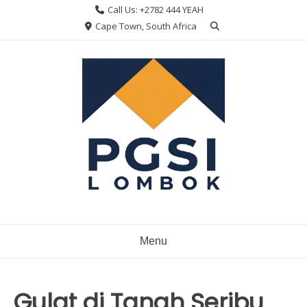
Skip
Call Us: +2782 444 YEAH
to
Cape Town, South Africa
content
Menu
Gulat di Tanah Seribu