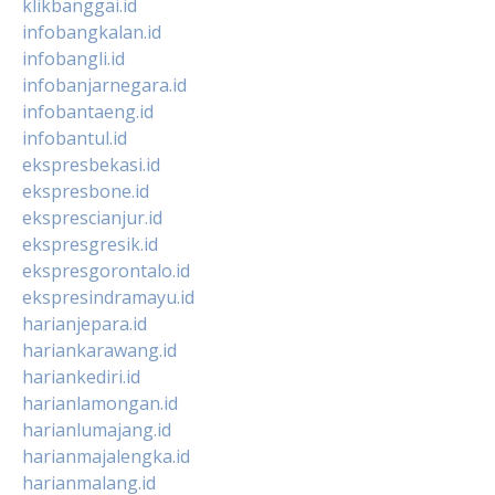
klikbanggai.id
infobangkalan.id
infobangli.id
infobanjarnegara.id
infobantaeng.id
infobantul.id
ekspresbekasi.id
ekspresbone.id
eksprescianjur.id
ekspresgresik.id
ekspresgorontalo.id
ekspresindramayu.id
harianjepara.id
hariankarawang.id
hariankediri.id
harianlamongan.id
harianlumajang.id
harianmajalengka.id
harianmalang.id