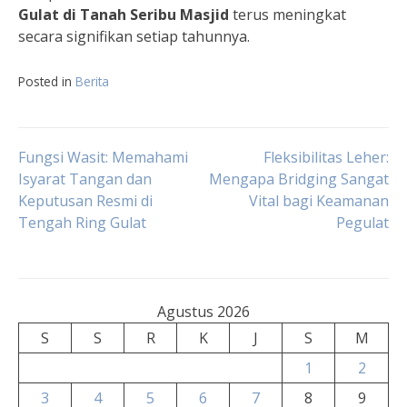
Gulat di Tanah Seribu Masjid
terus meningkat
secara signifikan setiap tahunnya.
Posted in
Berita
Navigasi
Fungsi Wasit: Memahami
Fleksibilitas Leher:
Isyarat Tangan dan
Mengapa Bridging Sangat
Keputusan Resmi di
Vital bagi Keamanan
pos
Tengah Ring Gulat
Pegulat
Agustus 2026
S
S
R
K
J
S
M
1
2
3
4
5
6
7
8
9