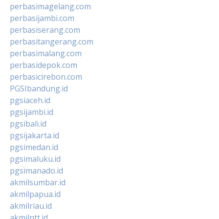
perbasimagelang.com
perbasijambi.com
perbasiserang.com
perbasitangerang.com
perbasimalang.com
perbasidepok.com
perbasicirebon.com
PGSIbandung.id
pgsiaceh.id
pgsijambi.id
pgsibali.id
pgsijakarta.id
pgsimedan.id
pgsimaluku.id
pgsimanado.id
akmilsumbar.id
akmilpapua.id
akmilriau.id
akmilntt.id