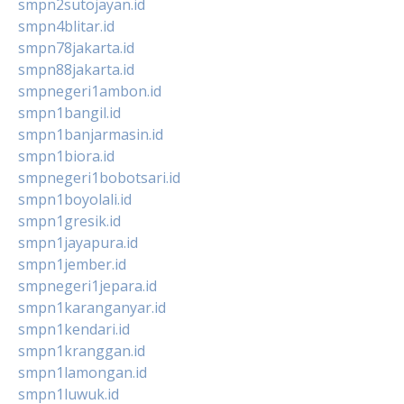
smpn2sutojayan.id
smpn4blitar.id
smpn78jakarta.id
smpn88jakarta.id
smpnegeri1ambon.id
smpn1bangil.id
smpn1banjarmasin.id
smpn1biora.id
smpnegeri1bobotsari.id
smpn1boyolali.id
smpn1gresik.id
smpn1jayapura.id
smpn1jember.id
smpnegeri1jepara.id
smpn1karanganyar.id
smpn1kendari.id
smpn1kranggan.id
smpn1lamongan.id
smpn1luwuk.id