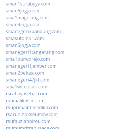
sman1surabaya.com
sman6jogja.com
sma1magelang.com
sman9jogja.com
smanegeri3bandung.com
smasutomo1.com
sman5jogja.com
smanegeri1tangerang.com
sma1purworejo.com
smanegeri1jember.com
sman2bekasi.com
smanegeri47jkt.com
sma1wonosari.com
rscahayasehat.com
rsumalikasim.com
rsuprimaintimedika.com
rsarunlhokseumaw.com
rsufauziahbireu.com
rsumumcitrahusada.com