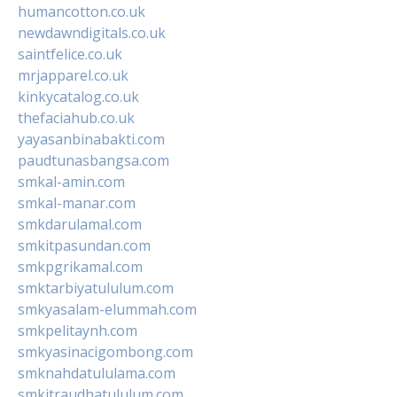
humancotton.co.uk
newdawndigitals.co.uk
saintfelice.co.uk
mrjapparel.co.uk
kinkycatalog.co.uk
thefaciahub.co.uk
yayasanbinabakti.com
paudtunasbangsa.com
smkal-amin.com
smkal-manar.com
smkdarulamal.com
smkitpasundan.com
smkpgrikamal.com
smktarbiyatululum.com
smkyasalam-elummah.com
smkpelitaynh.com
smkyasinacigombong.com
smknahdatululama.com
smkitraudhatululum.com