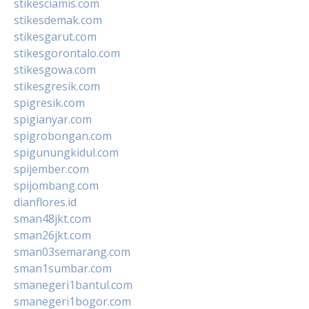
stikesciamis.com
stikesdemak.com
stikesgarut.com
stikesgorontalo.com
stikesgowa.com
stikesgresik.com
spigresik.com
spigianyar.com
spigrobongan.com
spigunungkidul.com
spijember.com
spijombang.com
dianflores.id
sman48jkt.com
sman26jkt.com
sman03semarang.com
sman1sumbar.com
smanegeri1bantul.com
smanegeri1bogor.com