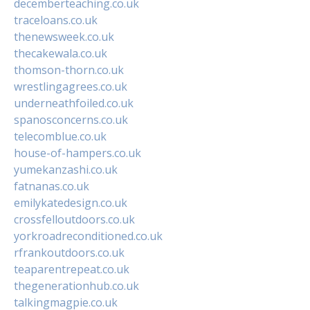
decemberteaching.co.uk
traceloans.co.uk
thenewsweek.co.uk
thecakewala.co.uk
thomson-thorn.co.uk
wrestlingagrees.co.uk
underneathfoiled.co.uk
spanosconcerns.co.uk
telecomblue.co.uk
house-of-hampers.co.uk
yumekanzashi.co.uk
fatnanas.co.uk
emilykatedesign.co.uk
crossfelloutdoors.co.uk
yorkroadreconditioned.co.uk
rfrankoutdoors.co.uk
teaparentrepeat.co.uk
thegenerationhub.co.uk
talkingmagpie.co.uk