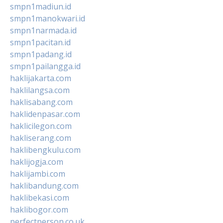
smpn1madiun.id
smpn1manokwari.id
smpn1narmada.id
smpn1pacitan.id
smpn1padang.id
smpn1pailangga.id
haklijakarta.com
haklilangsa.com
haklisabang.com
haklidenpasar.com
haklicilegon.com
hakliserang.com
haklibengkulu.com
haklijogja.com
haklijambi.com
haklibandung.com
haklibekasi.com
haklibogor.com
perfectperson.co.uk