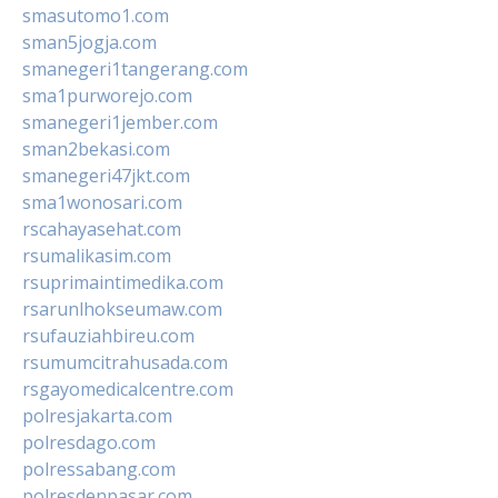
smasutomo1.com
sman5jogja.com
smanegeri1tangerang.com
sma1purworejo.com
smanegeri1jember.com
sman2bekasi.com
smanegeri47jkt.com
sma1wonosari.com
rscahayasehat.com
rsumalikasim.com
rsuprimaintimedika.com
rsarunlhokseumaw.com
rsufauziahbireu.com
rsumumcitrahusada.com
rsgayomedicalcentre.com
polresjakarta.com
polresdago.com
polressabang.com
polresdenpasar.com