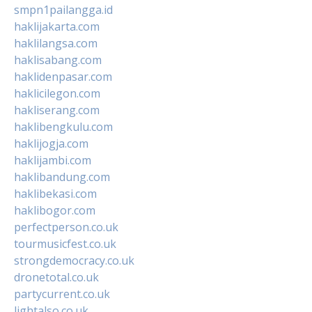
smpn1pailangga.id
haklijakarta.com
haklilangsa.com
haklisabang.com
haklidenpasar.com
haklicilegon.com
hakliserang.com
haklibengkulu.com
haklijogja.com
haklijambi.com
haklibandung.com
haklibekasi.com
haklibogor.com
perfectperson.co.uk
tourmusicfest.co.uk
strongdemocracy.co.uk
dronetotal.co.uk
partycurrent.co.uk
lightalso.co.uk