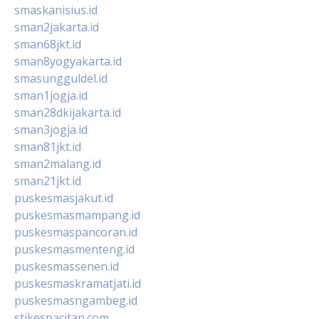
smaskanisius.id
sman2jakarta.id
sman68jkt.id
sman8yogyakarta.id
smasungguldel.id
sman1jogja.id
sman28dkijakarta.id
sman3jogja.id
sman81jkt.id
sman2malang.id
sman21jkt.id
puskesmasjakut.id
puskesmasmampang.id
puskesmaspancoran.id
puskesmasmenteng.id
puskesmassenen.id
puskesmaskramatjati.id
puskesmasngambeg.id
stikespacitan.com