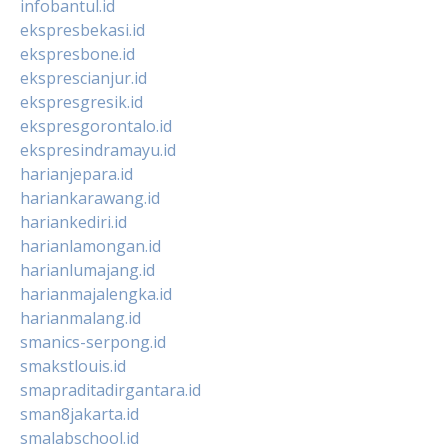
infobantul.id
ekspresbekasi.id
ekspresbone.id
eksprescianjur.id
ekspresgresik.id
ekspresgorontalo.id
ekspresindramayu.id
harianjepara.id
hariankarawang.id
hariankediri.id
harianlamongan.id
harianlumajang.id
harianmajalengka.id
harianmalang.id
smanics-serpong.id
smakstlouis.id
smapraditadirgantara.id
sman8jakarta.id
smalabschool.id