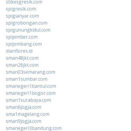
stikesgresik.com
spigresik.com
spigianyar.com
spigrobongan.com
spigunungkidul.com
spijember.com
spijombang.com
dianflores.id
sman48jkt.com
sman26jkt.com
sman03semarang.com
sman1sumbar.com
smanegeri1bantul.com
smanegeri1bogor.com
sman1surabaya.com
sman6jogja.com
sma1magelang.com
sman9jogja.com
smanegeri3bandung.com