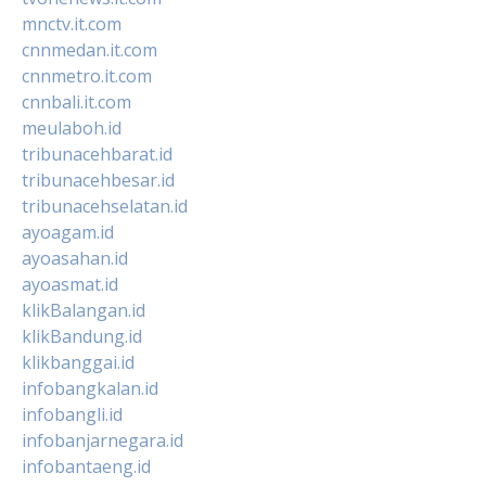
mnctv.it.com
cnnmedan.it.com
cnnmetro.it.com
cnnbali.it.com
meulaboh.id
tribunacehbarat.id
tribunacehbesar.id
tribunacehselatan.id
ayoagam.id
ayoasahan.id
ayoasmat.id
klikBalangan.id
klikBandung.id
klikbanggai.id
infobangkalan.id
infobangli.id
infobanjarnegara.id
infobantaeng.id