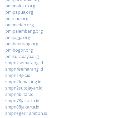
pmimaluku.org
pmipapua.org
pmiriau.org
pmimedan.org
pmipalembang.org
pmijogja.org
pmibandung.org
pmibogor.org
pmisurabaya.org
smpn2semarang.id
smpn4semarang.id
smpn14jkt.id
smpn2lumajang.id
smpn2sutojayan.id
smpn4blitar.id
smpn78jakarta.id
smpn88jakarta.id
smpnegeri1ambon.id