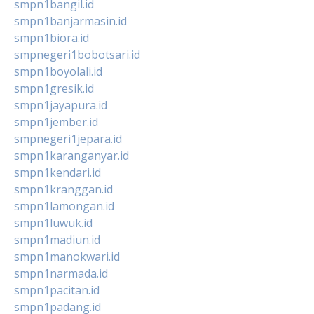
smpn1bangil.id
smpn1banjarmasin.id
smpn1biora.id
smpnegeri1bobotsari.id
smpn1boyolali.id
smpn1gresik.id
smpn1jayapura.id
smpn1jember.id
smpnegeri1jepara.id
smpn1karanganyar.id
smpn1kendari.id
smpn1kranggan.id
smpn1lamongan.id
smpn1luwuk.id
smpn1madiun.id
smpn1manokwari.id
smpn1narmada.id
smpn1pacitan.id
smpn1padang.id