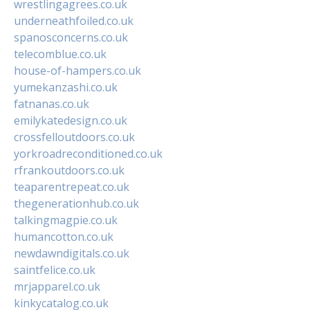
wrestlingagrees.co.uk
underneathfoiled.co.uk
spanosconcerns.co.uk
telecomblue.co.uk
house-of-hampers.co.uk
yumekanzashi.co.uk
fatnanas.co.uk
emilykatedesign.co.uk
crossfelloutdoors.co.uk
yorkroadreconditioned.co.uk
rfrankoutdoors.co.uk
teaparentrepeat.co.uk
thegenerationhub.co.uk
talkingmagpie.co.uk
humancotton.co.uk
newdawndigitals.co.uk
saintfelice.co.uk
mrjapparel.co.uk
kinkycatalog.co.uk