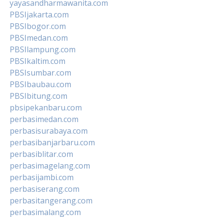
yayasandharmawanita.com
PBSIjakarta.com
PBSIbogor.com
PBSImedan.com
PBSIlampung.com
PBSIkaltim.com
PBSIsumbar.com
PBSIbaubau.com
PBSIbitung.com
pbsipekanbaru.com
perbasimedan.com
perbasisurabaya.com
perbasibanjarbaru.com
perbasiblitar.com
perbasimagelang.com
perbasijambi.com
perbasiserang.com
perbasitangerang.com
perbasimalang.com