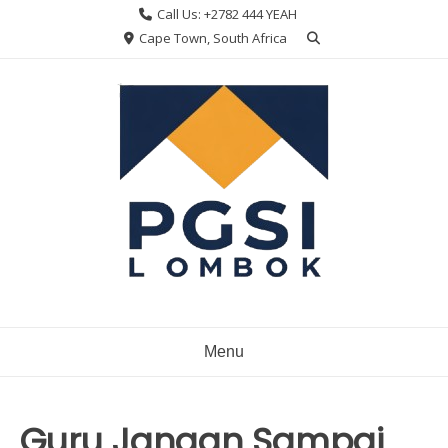
Skip
Call Us: +2782 444 YEAH
to
Cape Town, South Africa
content
Menu
Guru Jangan Sampai