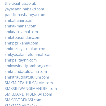
thefaciahub.co.uk
yayasanbinabakti.com
paudtunasbangsa.com
smkal-amin.com
smkal-manar.com
smkdarulamal.com
smkitpasundan.com
smkpgrikamal.com
smktarbiyatululum.com
smkyasalam-elummah.com
smkpelitaynh.com
smkyasinacigombong.com
smknahdatululama.com
smkitraudhatululum.com
SMKMIFTAHULSALAM.com
SMKSILIWANGIMANDIRI.com
SMKMANDIRIBERKAH.com
SMKCBTBEKASI.com
SMKMANAROFA.com