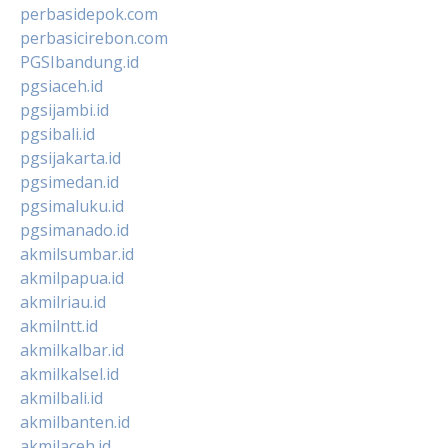
perbasidepok.com
perbasicirebon.com
PGSIbandung.id
pgsiaceh.id
pgsijambi.id
pgsibali.id
pgsijakarta.id
pgsimedan.id
pgsimaluku.id
pgsimanado.id
akmilsumbar.id
akmilpapua.id
akmilriau.id
akmilntt.id
akmilkalbar.id
akmilkalsel.id
akmilbali.id
akmilbanten.id
akmilaceh.id