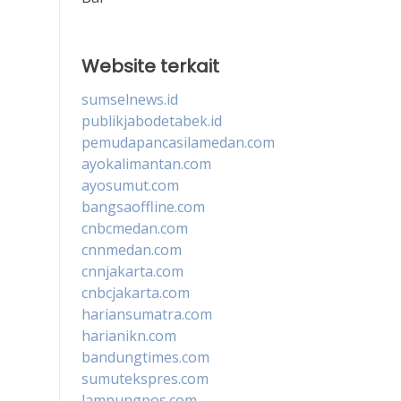
Website terkait
sumselnews.id
publikjabodetabek.id
pemudapancasilamedan.com
ayokalimantan.com
ayosumut.com
bangsaoffline.com
cnbcmedan.com
cnnmedan.com
cnnjakarta.com
cnbcjakarta.com
hariansumatra.com
harianikn.com
bandungtimes.com
sumutekspres.com
lampungpos.com