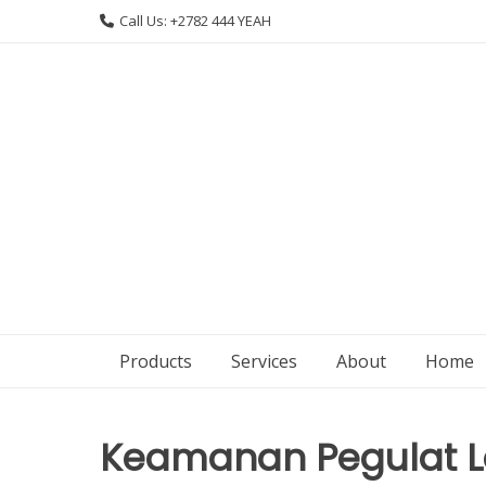
Skip
Call Us: +2782 444 YEAH
to
content
Products
Services
About
Home
Keamanan Pegulat L