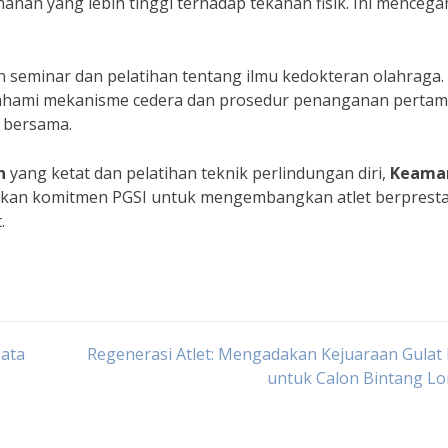
anan yang lebih tinggi terhadap tekanan fisik. Ini mencega
seminar dan pelatihan tentang ilmu kedokteran olahraga.
memahami mekanisme cedera dan prosedur penanganan perta
 bersama.
n
yang ketat dan pelatihan teknik perlindungan diri,
Keama
kkan komitmen PGSI untuk mengembangkan atlet berpresta
.
Tata
Regenerasi Atlet: Mengadakan Kejuaraan Gulat
untuk Calon Bintang L