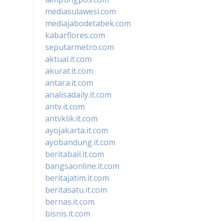
mediasulawesi.com
mediajabodetabek.com
kabarflores.com
seputarmetro.com
aktual.it.com
akurat.it.com
antara.it.com
analisadaily.it.com
antv.it.com
antvklik.it.com
ayojakarta.it.com
ayobandung.it.com
beritabali.it.com
bangsaonline.it.com
beritajatim.it.com
beritasatu.it.com
bernas.it.com
bisnis.it.com