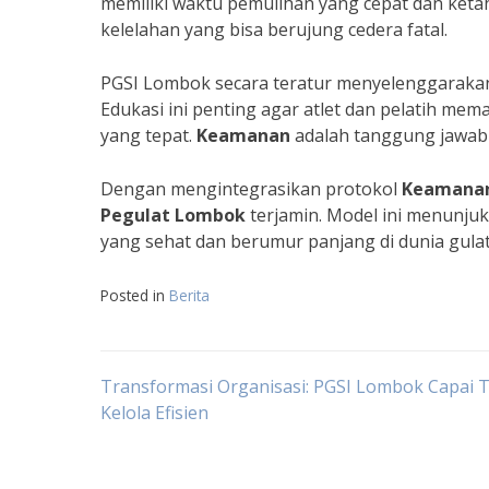
memiliki waktu pemulihan yang cepat dan ketah
kelelahan yang bisa berujung cedera fatal.
PGSI Lombok secara teratur menyelenggarakan 
Edukasi ini penting agar atlet dan pelatih 
yang tepat.
Keamanan
adalah tanggung jawab
Dengan mengintegrasikan protokol
Keamana
Pegulat Lombok
terjamin. Model ini menunju
yang sehat dan berumur panjang di dunia gulat
Posted in
Berita
Navigasi
Transformasi Organisasi: PGSI Lombok Capai 
Kelola Efisien
pos