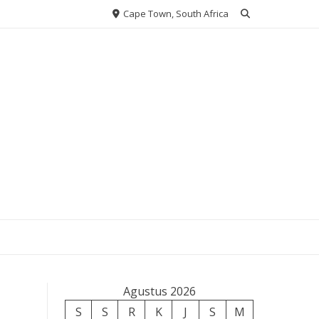
Cape Town, South Africa
Agustus 2026
S
S
R
K
J
S
M