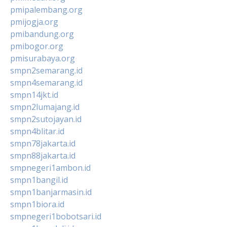
pmipalembang.org
pmijogja.org
pmibandung.org
pmibogor.org
pmisurabaya.org
smpn2semarang.id
smpn4semarang.id
smpn14jkt.id
smpn2lumajang.id
smpn2sutojayan.id
smpn4blitar.id
smpn78jakarta.id
smpn88jakarta.id
smpnegeri1ambon.id
smpn1bangil.id
smpn1banjarmasin.id
smpn1biora.id
smpnegeri1bobotsari.id