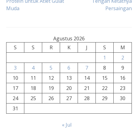
Protein untuk Atlet Gulat
Tengah Ketatnya
Muda
Persaingan
pos
Agustus 2026
S
S
R
K
J
S
M
1
2
3
4
5
6
7
8
9
10
11
12
13
14
15
16
17
18
19
20
21
22
23
24
25
26
27
28
29
30
31
« Jul