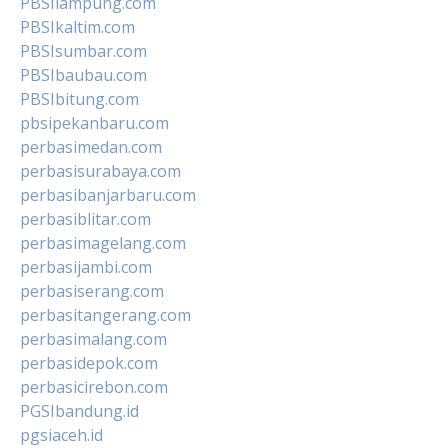
PBSIlampung.com
PBSIkaltim.com
PBSIsumbar.com
PBSIbaubau.com
PBSIbitung.com
pbsipekanbaru.com
perbasimedan.com
perbasisurabaya.com
perbasibanjarbaru.com
perbasiblitar.com
perbasimagelang.com
perbasijambi.com
perbasiserang.com
perbasitangerang.com
perbasimalang.com
perbasidepok.com
perbasicirebon.com
PGSIbandung.id
pgsiaceh.id