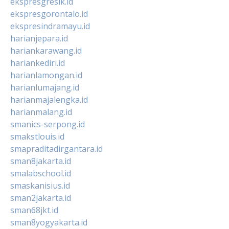
ekspresgresik.id
ekspresgorontalo.id
ekspresindramayu.id
harianjepara.id
hariankarawang.id
hariankediri.id
harianlamongan.id
harianlumajang.id
harianmajalengka.id
harianmalang.id
smanics-serpong.id
smakstlouis.id
smapraditadirgantara.id
sman8jakarta.id
smalabschool.id
smaskanisius.id
sman2jakarta.id
sman68jkt.id
sman8yogyakarta.id