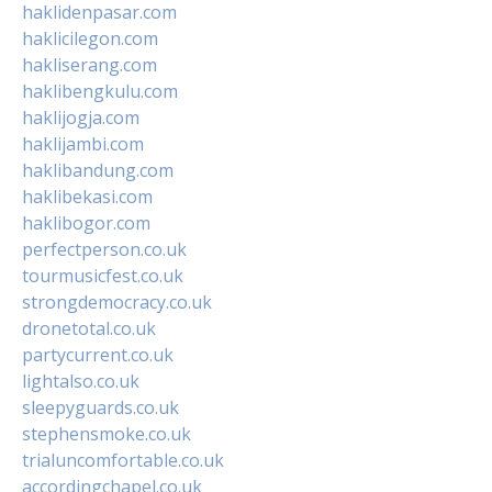
haklidenpasar.com
haklicilegon.com
hakliserang.com
haklibengkulu.com
haklijogja.com
haklijambi.com
haklibandung.com
haklibekasi.com
haklibogor.com
perfectperson.co.uk
tourmusicfest.co.uk
strongdemocracy.co.uk
dronetotal.co.uk
partycurrent.co.uk
lightalso.co.uk
sleepyguards.co.uk
stephensmoke.co.uk
trialuncomfortable.co.uk
accordingchapel.co.uk