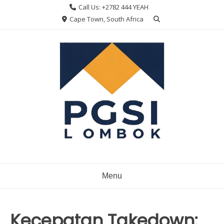
Skip
Call Us: +2782 444 YEAH
to
Cape Town, South Africa
content
Menu
Kecepatan Takedown: