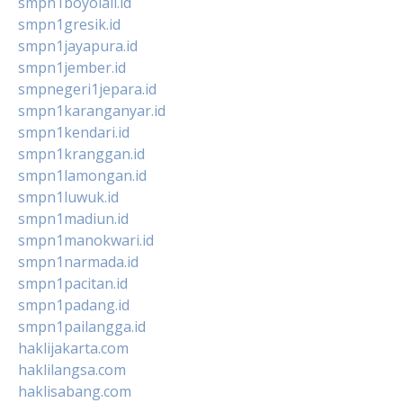
smpn1boyolali.id
smpn1gresik.id
smpn1jayapura.id
smpn1jember.id
smpnegeri1jepara.id
smpn1karanganyar.id
smpn1kendari.id
smpn1kranggan.id
smpn1lamongan.id
smpn1luwuk.id
smpn1madiun.id
smpn1manokwari.id
smpn1narmada.id
smpn1pacitan.id
smpn1padang.id
smpn1pailangga.id
haklijakarta.com
haklilangsa.com
haklisabang.com