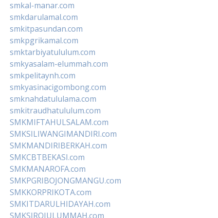
smkal-manar.com
smkdarulamal.com
smkitpasundan.com
smkpgrikamal.com
smktarbiyatululum.com
smkyasalam-elummah.com
smkpelitaynh.com
smkyasinacigombong.com
smknahdatululama.com
smkitraudhatululum.com
SMKMIFTAHULSALAM.com
SMKSILIWANGIMANDIRI.com
SMKMANDIRIBERKAH.com
SMKCBTBEKASI.com
SMKMANAROFA.com
SMKPGRIBOJONGMANGU.com
SMKKORPRIKOTA.com
SMKITDARULHIDAYAH.com
SMKSIROJULUMMAH.com