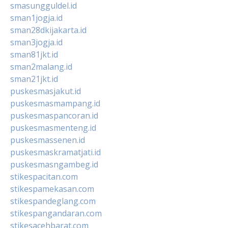
smasungguldel.id
sman1jogja.id
sman28dkijakarta.id
sman3jogja.id
sman81jkt.id
sman2malang.id
sman21jkt.id
puskesmasjakut.id
puskesmasmampang.id
puskesmaspancoran.id
puskesmasmenteng.id
puskesmassenen.id
puskesmaskramatjati.id
puskesmasngambeg.id
stikespacitan.com
stikespamekasan.com
stikespandeglang.com
stikespangandaran.com
stikesacehbarat.com