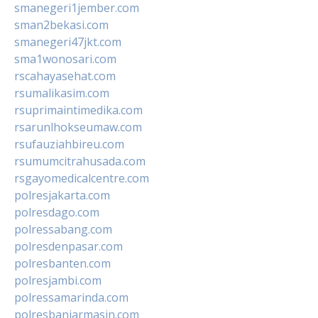
smanegeri1jember.com
sman2bekasi.com
smanegeri47jkt.com
sma1wonosari.com
rscahayasehat.com
rsumalikasim.com
rsuprimaintimedika.com
rsarunlhokseumaw.com
rsufauziahbireu.com
rsumumcitrahusada.com
rsgayomedicalcentre.com
polresjakarta.com
polresdago.com
polressabang.com
polresdenpasar.com
polresbanten.com
polresjambi.com
polressamarinda.com
polresbanjarmasin.com