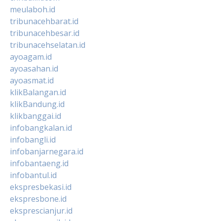
meulaboh.id
tribunacehbarat.id
tribunacehbesar.id
tribunacehselatan.id
ayoagam.id
ayoasahan.id
ayoasmat.id
klikBalangan.id
klikBandung.id
klikbanggai.id
infobangkalan.id
infobangli.id
infobanjarnegara.id
infobantaeng.id
infobantul.id
ekspresbekasi.id
ekspresbone.id
eksprescianjur.id