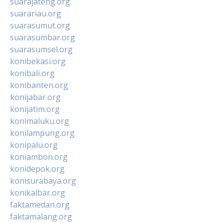
suarajateng.org
suarariau.org
suarasumut.org
suarasumbar.org
suarasumsel.org
konibekasi.org
konibali.org
konibanten.org
konijabar.org
konijatim.org
konimaluku.org
konilampung.org
konipalu.org
koniambon.org
konidepok.org
konisurabaya.org
konikalbar.org
faktamedan.org
faktamalang.org