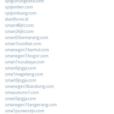
spigunungkidul.com
spijember.com
spijombang.com
dianflores.id
sman48jkt.com
sman26jkt.com
sman03semarang.com
sman1sumbar.com
smanegeri1bantul.com
smanegeri1bogor.com
sman1surabaya.com
sman6jogja.com
sma1magelang.com
sman9jogja.com
smanegeri3bandung.com
smasutomo1.com
sman5jogja.com
smanegeri1tangerang.com
sma1purworejo.com