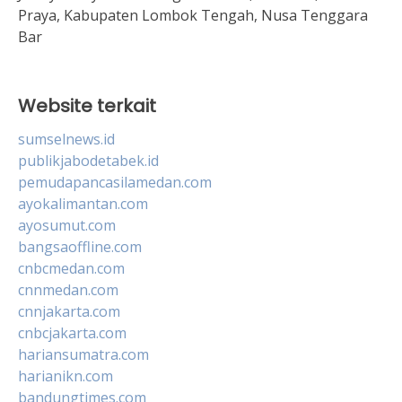
Praya, Kabupaten Lombok Tengah, Nusa Tenggara
Bar
Website terkait
sumselnews.id
publikjabodetabek.id
pemudapancasilamedan.com
ayokalimantan.com
ayosumut.com
bangsaoffline.com
cnbcmedan.com
cnnmedan.com
cnnjakarta.com
cnbcjakarta.com
hariansumatra.com
harianikn.com
bandungtimes.com