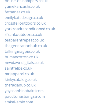
house-of-hampers.co.uk
yumekanzashi.co.uk
fatnanas.co.uk
emilykatedesign.co.uk
crossfelloutdoors.co.uk
yorkroadreconditioned.co.uk
rfrankoutdoors.co.uk
teaparentrepeat.co.uk
thegenerationhub.co.uk
talkingmagpie.co.uk
humancotton.co.uk
newdawndigitals.co.uk
saintfelice.co.uk
mrjapparel.co.uk
kinkycatalog.co.uk
thefaciahub.co.uk
yayasanbinabakti.com
paudtunasbangsa.com
smkal-amin.com