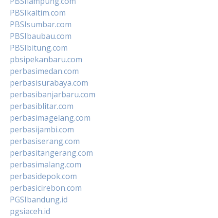
PBSIlampung.com
PBSIkaltim.com
PBSIsumbar.com
PBSIbaubau.com
PBSIbitung.com
pbsipekanbaru.com
perbasimedan.com
perbasisurabaya.com
perbasibanjarbaru.com
perbasiblitar.com
perbasimagelang.com
perbasijambi.com
perbasiserang.com
perbasitangerang.com
perbasimalang.com
perbasidepok.com
perbasicirebon.com
PGSIbandung.id
pgsiaceh.id