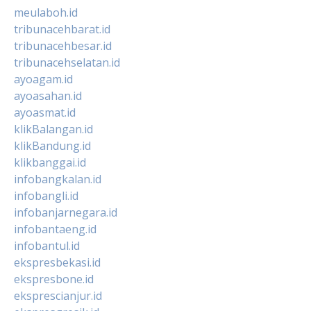
meulaboh.id
tribunacehbarat.id
tribunacehbesar.id
tribunacehselatan.id
ayoagam.id
ayoasahan.id
ayoasmat.id
klikBalangan.id
klikBandung.id
klikbanggai.id
infobangkalan.id
infobangli.id
infobanjarnegara.id
infobantaeng.id
infobantul.id
ekspresbekasi.id
ekspresbone.id
eksprescianjur.id