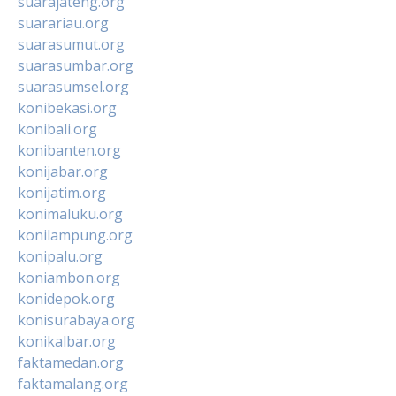
suarajateng.org
suarariau.org
suarasumut.org
suarasumbar.org
suarasumsel.org
konibekasi.org
konibali.org
konibanten.org
konijabar.org
konijatim.org
konimaluku.org
konilampung.org
konipalu.org
koniambon.org
konidepok.org
konisurabaya.org
konikalbar.org
faktamedan.org
faktamalang.org