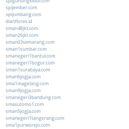
spigunungkidul.com
spijember.com
spijombang.com
dianflores.id
sman48jkt.com
sman26jkt.com
sman03semarang.com
sman1sumbar.com
smanegeri1bantul.com
smanegeri1bogor.com
sman1surabaya.com
sman6jogja.com
sma1magelang.com
sman9jogja.com
smanegeri3bandung.com
smasutomo1.com
sman5jogja.com
smanegeri1tangerang.com
sma1purworejo.com