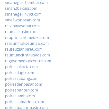
smanegeri1jember.com
sman2bekasi.com
smanegeri47jkt.com
sma1wonosari.com
rscahayasehat.com
rsumalikasim.com
rsuprimaintimedika.com
rsarunlhokseumaw.com
rsufauziahbireu.com
rsumumcitrahusada.com
rsgayomedicalcentre.com
polresjakarta.com
polresdago.com
polressabang.com
polresdenpasar.com
polresbanten.com
polresjambi.com
polressamarinda.com
polresbanjarmasin.com