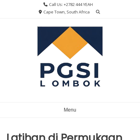
Skip
Call Us: +2782 444 YEAH
to
Cape Town, South Africa
content
Menu
Latihan di Permukaan