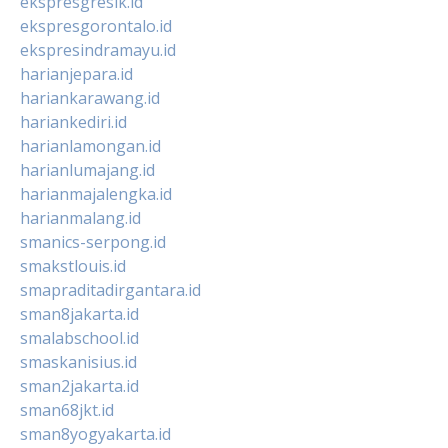
ekspresgresik.id
ekspresgorontalo.id
ekspresindramayu.id
harianjepara.id
hariankarawang.id
hariankediri.id
harianlamongan.id
harianlumajang.id
harianmajalengka.id
harianmalang.id
smanics-serpong.id
smakstlouis.id
smapraditadirgantara.id
sman8jakarta.id
smalabschool.id
smaskanisius.id
sman2jakarta.id
sman68jkt.id
sman8yogyakarta.id