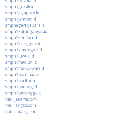
smpn1boyolali.id
smpn1gresik.id
smpn1jayapura.id
smpn1jember.id
smpnegeri1jepara.id
smpn1karanganyar.id
smpn1kendari.id
smpn1kranggan.id
smpn1lamongan.id
smpn1luwuk.id
smpn1madiun.id
smpn1manokwari.id
smpn1narmada.id
smpn1pacitan.id
smpn1padang.id
smpn1pailangga.id
haklijakarta.com
haklilangsa.com
haklisabang.com