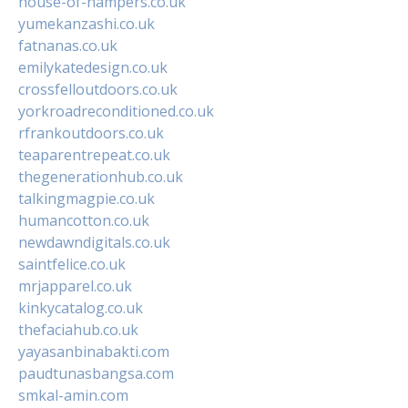
house-of-hampers.co.uk
yumekanzashi.co.uk
fatnanas.co.uk
emilykatedesign.co.uk
crossfelloutdoors.co.uk
yorkroadreconditioned.co.uk
rfrankoutdoors.co.uk
teaparentrepeat.co.uk
thegenerationhub.co.uk
talkingmagpie.co.uk
humancotton.co.uk
newdawndigitals.co.uk
saintfelice.co.uk
mrjapparel.co.uk
kinkycatalog.co.uk
thefaciahub.co.uk
yayasanbinabakti.com
paudtunasbangsa.com
smkal-amin.com