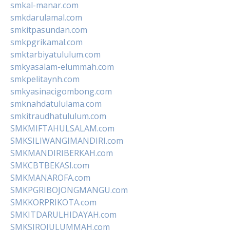
smkal-manar.com
smkdarulamal.com
smkitpasundan.com
smkpgrikamal.com
smktarbiyatululum.com
smkyasalam-elummah.com
smkpelitaynh.com
smkyasinacigombong.com
smknahdatululama.com
smkitraudhatululum.com
SMKMIFTAHULSALAM.com
SMKSILIWANGIMANDIRI.com
SMKMANDIRIBERKAH.com
SMKCBTBEKASI.com
SMKMANAROFA.com
SMKPGRIBOJONGMANGU.com
SMKKORPRIKOTA.com
SMKITDARULHIDAYAH.com
SMKSIROJULUMMAH.com