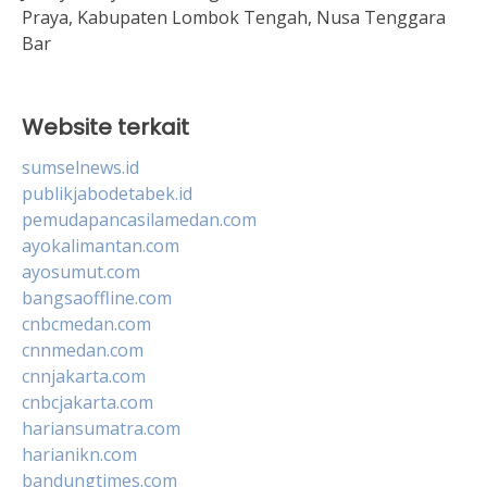
Praya, Kabupaten Lombok Tengah, Nusa Tenggara
Bar
Website terkait
sumselnews.id
publikjabodetabek.id
pemudapancasilamedan.com
ayokalimantan.com
ayosumut.com
bangsaoffline.com
cnbcmedan.com
cnnmedan.com
cnnjakarta.com
cnbcjakarta.com
hariansumatra.com
harianikn.com
bandungtimes.com