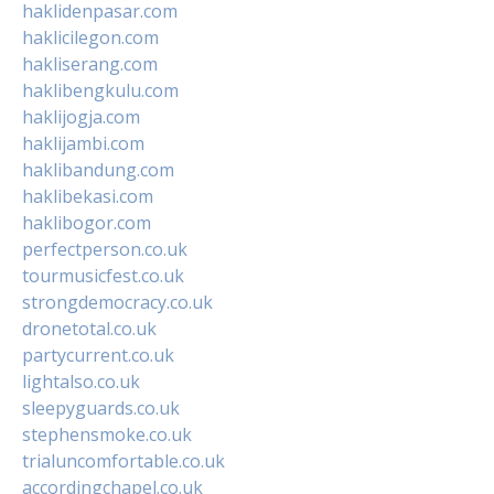
haklidenpasar.com
haklicilegon.com
hakliserang.com
haklibengkulu.com
haklijogja.com
haklijambi.com
haklibandung.com
haklibekasi.com
haklibogor.com
perfectperson.co.uk
tourmusicfest.co.uk
strongdemocracy.co.uk
dronetotal.co.uk
partycurrent.co.uk
lightalso.co.uk
sleepyguards.co.uk
stephensmoke.co.uk
trialuncomfortable.co.uk
accordingchapel.co.uk