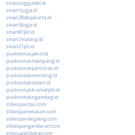
smasungguldel.id
sman1jogja.id
sman28dkijakarta.id
sman3jogja.id
sman81jkt.id
sman2malang.id
sman21jkt.id
puskesmasjakut.id
puskesmasmampang.id
puskesmaspancoran.id
puskesmasmenteng.id
puskesmassenen.id
puskesmaskramatjati.id
puskesmasngambeg.id
stikespacitan.com
stikespamekasan.com
stikespandeglang.com
stikespangandaran.com
stikesacehbarat.com