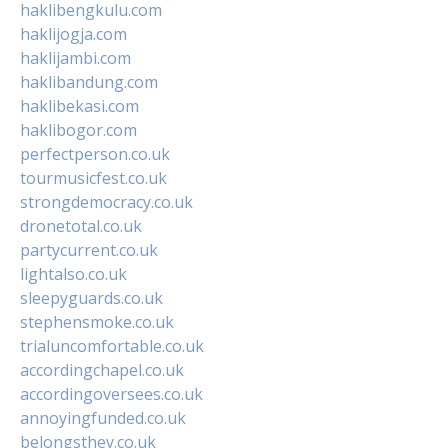
haklibengkulu.com
haklijogja.com
haklijambi.com
haklibandung.com
haklibekasi.com
haklibogor.com
perfectperson.co.uk
tourmusicfest.co.uk
strongdemocracy.co.uk
dronetotal.co.uk
partycurrent.co.uk
lightalso.co.uk
sleepyguards.co.uk
stephensmoke.co.uk
trialuncomfortable.co.uk
accordingchapel.co.uk
accordingoversees.co.uk
annoyingfunded.co.uk
belongsthey.co.uk