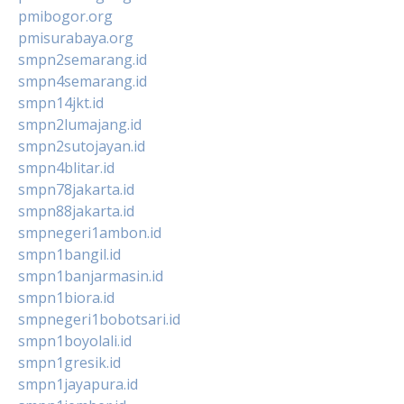
pmibogor.org
pmisurabaya.org
smpn2semarang.id
smpn4semarang.id
smpn14jkt.id
smpn2lumajang.id
smpn2sutojayan.id
smpn4blitar.id
smpn78jakarta.id
smpn88jakarta.id
smpnegeri1ambon.id
smpn1bangil.id
smpn1banjarmasin.id
smpn1biora.id
smpnegeri1bobotsari.id
smpn1boyolali.id
smpn1gresik.id
smpn1jayapura.id