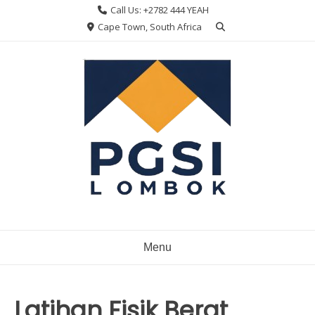
Skip
Call Us: +2782 444 YEAH
to
Cape Town, South Africa
content
Menu
Latihan Fisik Berat