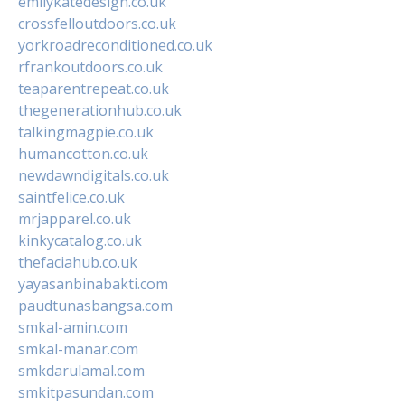
emilykatedesign.co.uk
crossfelloutdoors.co.uk
yorkroadreconditioned.co.uk
rfrankoutdoors.co.uk
teaparentrepeat.co.uk
thegenerationhub.co.uk
talkingmagpie.co.uk
humancotton.co.uk
newdawndigitals.co.uk
saintfelice.co.uk
mrjapparel.co.uk
kinkycatalog.co.uk
thefaciahub.co.uk
yayasanbinabakti.com
paudtunasbangsa.com
smkal-amin.com
smkal-manar.com
smkdarulamal.com
smkitpasundan.com