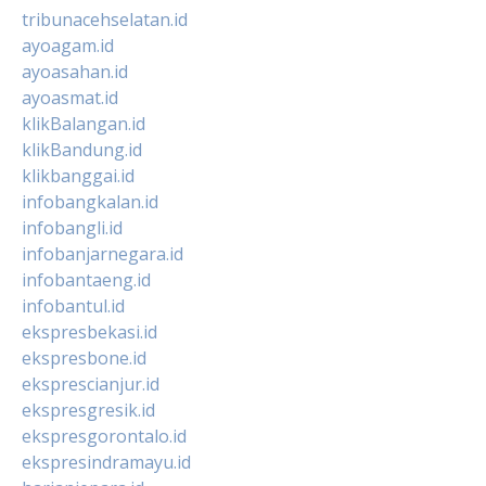
tribunacehselatan.id
ayoagam.id
ayoasahan.id
ayoasmat.id
klikBalangan.id
klikBandung.id
klikbanggai.id
infobangkalan.id
infobangli.id
infobanjarnegara.id
infobantaeng.id
infobantul.id
ekspresbekasi.id
ekspresbone.id
eksprescianjur.id
ekspresgresik.id
ekspresgorontalo.id
ekspresindramayu.id