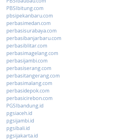
PBSIbaubau.com
PBSIbitung.com
pbsipekanbaru.com
perbasimedan.com
perbasisurabaya.com
perbasibanjarbaru.com
perbasiblitar.com
perbasimagelang.com
perbasijambi.com
perbasiserang.com
perbasitangerang.com
perbasimalang.com
perbasidepok.com
perbasicirebon.com
PGSIbandung.id
pgsiaceh.id
pgsijambi.id
pgsibali.id
pgsijakarta.id