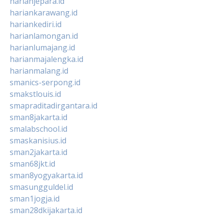
harianjepara.id
hariankarawang.id
hariankediri.id
harianlamongan.id
harianlumajang.id
harianmajalengka.id
harianmalang.id
smanics-serpong.id
smakstlouis.id
smapraditadirgantara.id
sman8jakarta.id
smalabschool.id
smaskanisius.id
sman2jakarta.id
sman68jkt.id
sman8yogyakarta.id
smasungguldel.id
sman1jogja.id
sman28dkijakarta.id