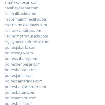
sma1wonosari.com
rscahayasehat.com
rsumalikasim.com
rsuprimaintimedika.com
rsarunlhokseumaw.com
rsufauziahbireu.com
rsumumcitrahusada.com
rsgayomedicalcentre.com
polresjakarta.com
polresdago.com
polressabang.com
polresdenpasar.com
polresbanten.com
polresjambi.com
polressamarinda.com
polresbanjarmasin.com
polresbatam.com
polresambon.com
polresbima.com