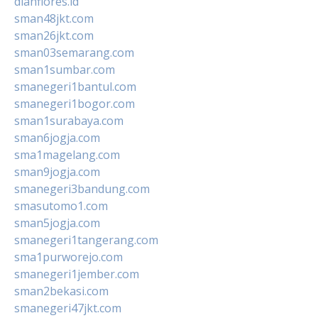
dianflores.id
sman48jkt.com
sman26jkt.com
sman03semarang.com
sman1sumbar.com
smanegeri1bantul.com
smanegeri1bogor.com
sman1surabaya.com
sman6jogja.com
sma1magelang.com
sman9jogja.com
smanegeri3bandung.com
smasutomo1.com
sman5jogja.com
smanegeri1tangerang.com
sma1purworejo.com
smanegeri1jember.com
sman2bekasi.com
smanegeri47jkt.com