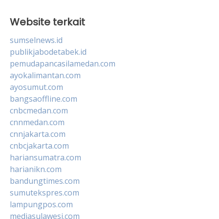
Website terkait
sumselnews.id
publikjabodetabek.id
pemudapancasilamedan.com
ayokalimantan.com
ayosumut.com
bangsaoffline.com
cnbcmedan.com
cnnmedan.com
cnnjakarta.com
cnbcjakarta.com
hariansumatra.com
harianikn.com
bandungtimes.com
sumutekspres.com
lampungpos.com
mediasulawesi.com