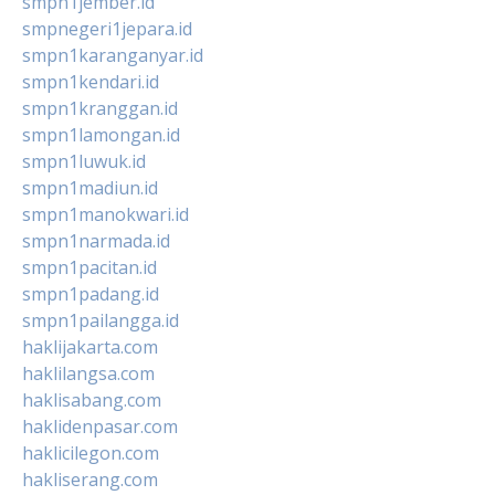
smpn1jember.id
smpnegeri1jepara.id
smpn1karanganyar.id
smpn1kendari.id
smpn1kranggan.id
smpn1lamongan.id
smpn1luwuk.id
smpn1madiun.id
smpn1manokwari.id
smpn1narmada.id
smpn1pacitan.id
smpn1padang.id
smpn1pailangga.id
haklijakarta.com
haklilangsa.com
haklisabang.com
haklidenpasar.com
haklicilegon.com
hakliserang.com