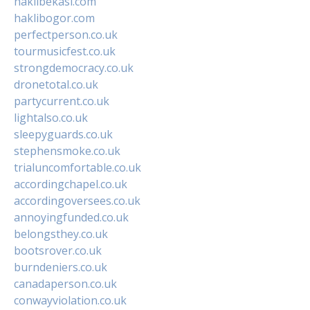
haklibekasi.com
haklibogor.com
perfectperson.co.uk
tourmusicfest.co.uk
strongdemocracy.co.uk
dronetotal.co.uk
partycurrent.co.uk
lightalso.co.uk
sleepyguards.co.uk
stephensmoke.co.uk
trialuncomfortable.co.uk
accordingchapel.co.uk
accordingoversees.co.uk
annoyingfunded.co.uk
belongsthey.co.uk
bootsrover.co.uk
burndeniers.co.uk
canadaperson.co.uk
conwayviolation.co.uk