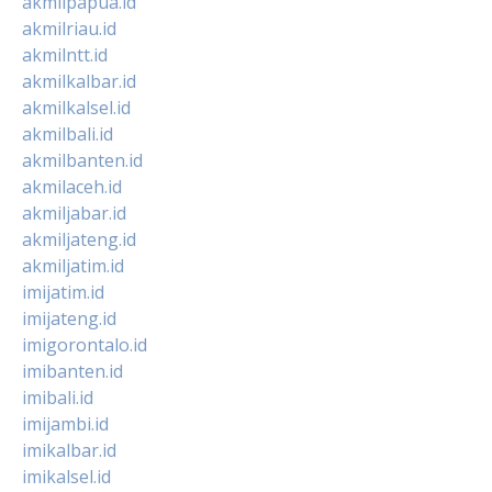
akmilpapua.id
akmilriau.id
akmilntt.id
akmilkalbar.id
akmilkalsel.id
akmilbali.id
akmilbanten.id
akmilaceh.id
akmiljabar.id
akmiljateng.id
akmiljatim.id
imijatim.id
imijateng.id
imigorontalo.id
imibanten.id
imibali.id
imijambi.id
imikalbar.id
imikalsel.id