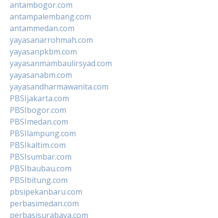
antambogor.com
antampalembang.com
antammedan.com
yayasanarrohmah.com
yayasanpkbm.com
yayasanmambaulirsyad.com
yayasanabm.com
yayasandharmawanita.com
PBSIjakarta.com
PBSIbogor.com
PBSImedan.com
PBSIlampung.com
PBSIkaltim.com
PBSIsumbar.com
PBSIbaubau.com
PBSIbitung.com
pbsipekanbaru.com
perbasimedan.com
perbasisurabaya.com