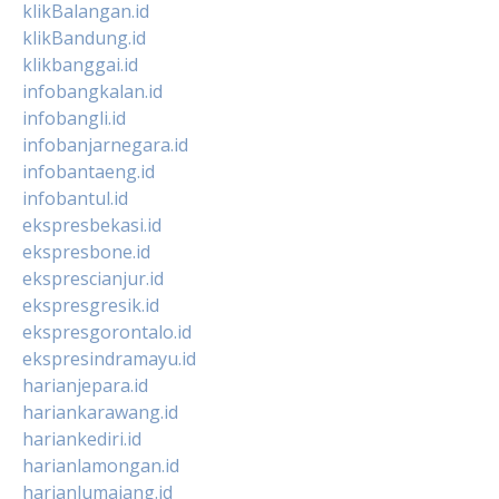
klikBalangan.id
klikBandung.id
klikbanggai.id
infobangkalan.id
infobangli.id
infobanjarnegara.id
infobantaeng.id
infobantul.id
ekspresbekasi.id
ekspresbone.id
eksprescianjur.id
ekspresgresik.id
ekspresgorontalo.id
ekspresindramayu.id
harianjepara.id
hariankarawang.id
hariankediri.id
harianlamongan.id
harianlumajang.id