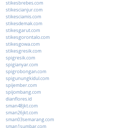
stikesbrebes.com
stikescianjur.com
stikesciamis.com
stikesdemak.com
stikesgarut.com
stikesgorontalo.com
stikesgowa.com
stikesgresik.com
spigresik.com
spigianyar.com
spigrobongan.com
spigunungkidul.com
spijember.com
spijombang.com
dianflores.id
sman48jkt.com
sman26jkt.com
sman03semarang.com
sman1sumbar.com