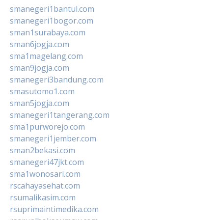
smanegeri1bantul.com
smanegeri1bogor.com
sman1surabaya.com
sman6jogja.com
sma1magelang.com
sman9jogja.com
smanegeri3bandung.com
smasutomo1.com
sman5jogja.com
smanegeri1tangerang.com
sma1purworejo.com
smanegeri1jember.com
sman2bekasi.com
smanegeri47jkt.com
sma1wonosari.com
rscahayasehat.com
rsumalikasim.com
rsuprimaintimedika.com