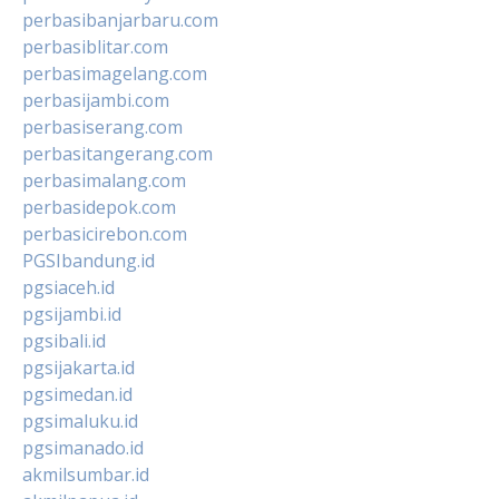
perbasibanjarbaru.com
perbasiblitar.com
perbasimagelang.com
perbasijambi.com
perbasiserang.com
perbasitangerang.com
perbasimalang.com
perbasidepok.com
perbasicirebon.com
PGSIbandung.id
pgsiaceh.id
pgsijambi.id
pgsibali.id
pgsijakarta.id
pgsimedan.id
pgsimaluku.id
pgsimanado.id
akmilsumbar.id