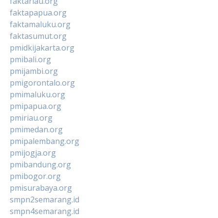
faktariau.org
faktapapua.org
faktamaluku.org
faktasumut.org
pmidkijakarta.org
pmibali.org
pmijambi.org
pmigorontalo.org
pmimaluku.org
pmipapua.org
pmiriau.org
pmimedan.org
pmipalembang.org
pmijogja.org
pmibandung.org
pmibogor.org
pmisurabaya.org
smpn2semarang.id
smpn4semarang.id