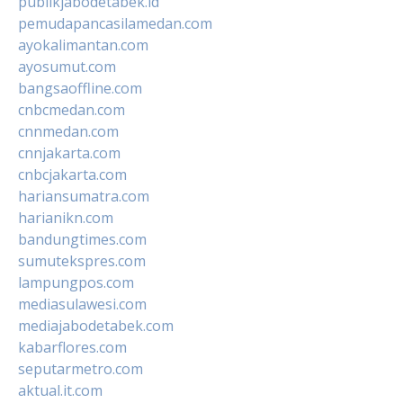
publikjabodetabek.id
pemudapancasilamedan.com
ayokalimantan.com
ayosumut.com
bangsaoffline.com
cnbcmedan.com
cnnmedan.com
cnnjakarta.com
cnbcjakarta.com
hariansumatra.com
harianikn.com
bandungtimes.com
sumutekspres.com
lampungpos.com
mediasulawesi.com
mediajabodetabek.com
kabarflores.com
seputarmetro.com
aktual.it.com