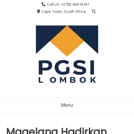
Skip
Call Us: +2782 444 YEAH
to
Cape Town, South Africa
content
Menu
Magelang Hadirkan