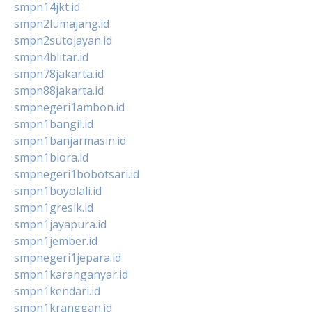
smpn14jkt.id
smpn2lumajang.id
smpn2sutojayan.id
smpn4blitar.id
smpn78jakarta.id
smpn88jakarta.id
smpnegeri1ambon.id
smpn1bangil.id
smpn1banjarmasin.id
smpn1biora.id
smpnegeri1bobotsari.id
smpn1boyolali.id
smpn1gresik.id
smpn1jayapura.id
smpn1jember.id
smpnegeri1jepara.id
smpn1karanganyar.id
smpn1kendari.id
smpn1kranggan.id