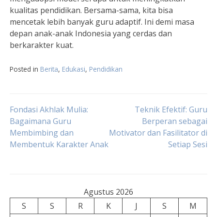
kualitas pendidikan. Bersama-sama, kita bisa
mencetak lebih banyak guru adaptif. Ini demi masa
depan anak-anak Indonesia yang cerdas dan
berkarakter kuat.
Posted in
Berita
,
Edukasi
,
Pendidikan
Navigasi
Fondasi Akhlak Mulia:
Teknik Efektif: Guru
Bagaimana Guru
Berperan sebagai
Membimbing dan
Motivator dan Fasilitator di
pos
Membentuk Karakter Anak
Setiap Sesi
Agustus 2026
S
S
R
K
J
S
M