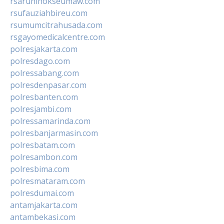
rsarunlhokseumaw.com
rsufauziahbireu.com
rsumumcitrahusada.com
rsgayomedicalcentre.com
polresjakarta.com
polresdago.com
polressabang.com
polresdenpasar.com
polresbanten.com
polresjambi.com
polressamarinda.com
polresbanjarmasin.com
polresbatam.com
polresambon.com
polresbima.com
polresmataram.com
polresdumai.com
antamjakarta.com
antambekasi.com