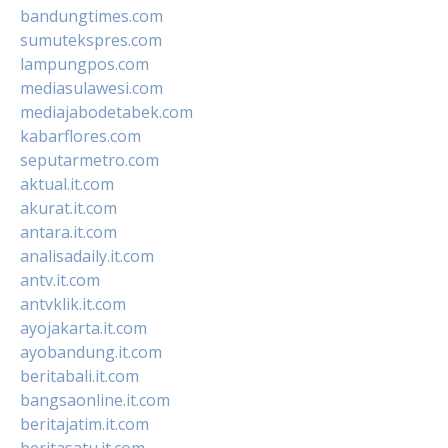
bandungtimes.com
sumutekspres.com
lampungpos.com
mediasulawesi.com
mediajabodetabek.com
kabarflores.com
seputarmetro.com
aktual.it.com
akurat.it.com
antara.it.com
analisadaily.it.com
antv.it.com
antvklik.it.com
ayojakarta.it.com
ayobandung.it.com
beritabali.it.com
bangsaonline.it.com
beritajatim.it.com
beritasatu.it.com