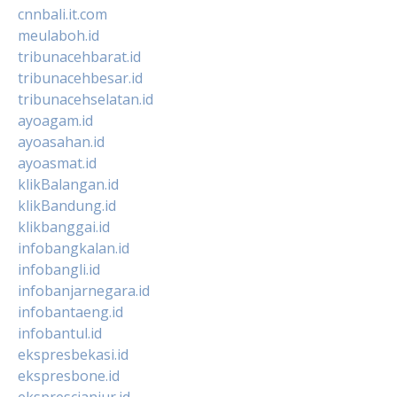
cnnbali.it.com
meulaboh.id
tribunacehbarat.id
tribunacehbesar.id
tribunacehselatan.id
ayoagam.id
ayoasahan.id
ayoasmat.id
klikBalangan.id
klikBandung.id
klikbanggai.id
infobangkalan.id
infobangli.id
infobanjarnegara.id
infobantaeng.id
infobantul.id
ekspresbekasi.id
ekspresbone.id
eksprescianjur.id