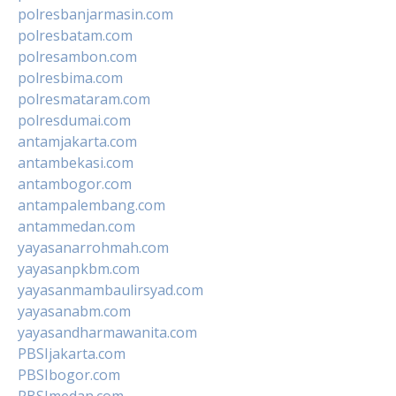
polresbanjarmasin.com
polresbatam.com
polresambon.com
polresbima.com
polresmataram.com
polresdumai.com
antamjakarta.com
antambekasi.com
antambogor.com
antampalembang.com
antammedan.com
yayasanarrohmah.com
yayasanpkbm.com
yayasanmambaulirsyad.com
yayasanabm.com
yayasandharmawanita.com
PBSIjakarta.com
PBSIbogor.com
PBSImedan.com