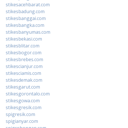
stikesacehbarat.com
stikesbadung.com
stikesbanggai.com
stikesbangka.com
stikesbanyumas.com
stikesbekasi.com
stikesblitar.com
stikesbogor.com
stikesbrebes.com
stikescianjur.com
stikesciamis.com
stikesdemak.com
stikesgarut.com
stikesgorontalo.com
stikesgowa.com
stikesgresik.com
spigresik.com
spigianyar.com
spigrobongan.com