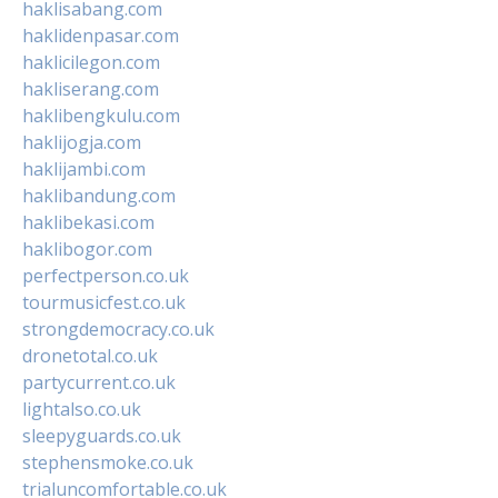
haklisabang.com
haklidenpasar.com
haklicilegon.com
hakliserang.com
haklibengkulu.com
haklijogja.com
haklijambi.com
haklibandung.com
haklibekasi.com
haklibogor.com
perfectperson.co.uk
tourmusicfest.co.uk
strongdemocracy.co.uk
dronetotal.co.uk
partycurrent.co.uk
lightalso.co.uk
sleepyguards.co.uk
stephensmoke.co.uk
trialuncomfortable.co.uk