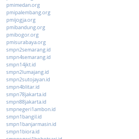
pmimedan.org
pmipalembang.org
pmijogja.org
pmibandung.org
pmibogor.org
pmisurabaya.org
smpn2semarang.id
smpn4semarang.id
smpn14jkt.id
smpn2lumajang.id
smpn2sutojayan.id
smpn4blitar.id
smpn78jakarta.id
smpn88jakarta.id
smpnegeri1ambon.id
smpn1bangil.id
smpn1banjarmasin.id
smpn1biora.id
smpnegeri1bobotsari.id