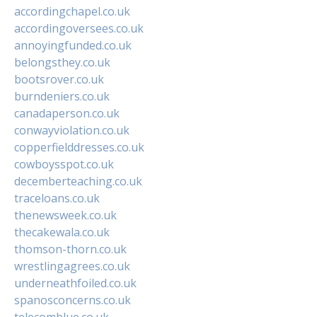
accordingchapel.co.uk
accordingoversees.co.uk
annoyingfunded.co.uk
belongsthey.co.uk
bootsrover.co.uk
burndeniers.co.uk
canadaperson.co.uk
conwayviolation.co.uk
copperfielddresses.co.uk
cowboysspot.co.uk
decemberteaching.co.uk
traceloans.co.uk
thenewsweek.co.uk
thecakewala.co.uk
thomson-thorn.co.uk
wrestlingagrees.co.uk
underneathfoiled.co.uk
spanosconcerns.co.uk
telecomblue.co.uk