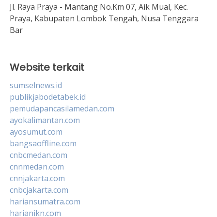
Jl. Raya Praya - Mantang No.Km 07, Aik Mual, Kec.
Praya, Kabupaten Lombok Tengah, Nusa Tenggara
Bar
Website terkait
sumselnews.id
publikjabodetabek.id
pemudapancasilamedan.com
ayokalimantan.com
ayosumut.com
bangsaoffline.com
cnbcmedan.com
cnnmedan.com
cnnjakarta.com
cnbcjakarta.com
hariansumatra.com
harianikn.com