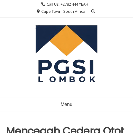
Skip
Call Us: +2782 444 YEAH
to
Cape Town, South Africa
content
Menu
Mencegah Cedera Otot