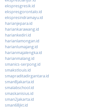
ekspresgresik.id
ekspresgorontalo.id
ekspresindramayu.id
harianjepara.id
hariankarawang.id
hariankediri.id
harianlamongan.id
harianlumajang.id
harianmajalengka.id
harianmalang.id
smanics-serpong.id
smakstlouis.id
smapraditadirgantara.id
sman8jakarta.id
smalabschool.id
smaskanisius.id
sman2jakarta.id
sman68jkt.id