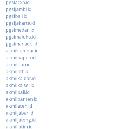
pgsiaceh.id
pgsijambi.id
pgsibali.id
pgsijakarta.id
pgsimedan.id
pgsimaluku.id
pgsimanado.id
akmilsumbar.id
akmilpapua.id
akmilriau.id
akmilntt.id
akmilkalbar.id
akmilkalsel.id
akmilbali.id
akmilbanten.id
akmilaceh.id
akmiljabar.id
akmiljateng.id
akmiljatim.id