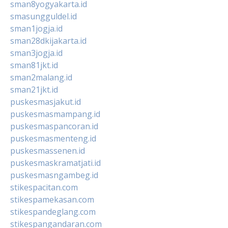
sman8yogyakarta.id
smasungguldel.id
sman1jogja.id
sman28dkijakarta.id
sman3jogja.id
sman81jkt.id
sman2malang.id
sman21jkt.id
puskesmasjakut.id
puskesmasmampang.id
puskesmaspancoran.id
puskesmasmenteng.id
puskesmassenen.id
puskesmaskramatjati.id
puskesmasngambeg.id
stikespacitan.com
stikespamekasan.com
stikespandeglang.com
stikespangandaran.com