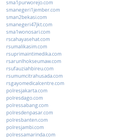
sma1purworejo.com
smanegeri1jember.com
sman2bekasi.com
smanegeri47jkt.com
sma1wonosari.com
rscahayasehat.com
rsumalikasim.com
rsuprimaintimedika.com
rsarunlhokseumaw.com
rsufauziahbireu.com
rsumumcitrahusada.com
rsgayomedicalcentre.com
polresjakarta.com
polresdago.com
polressabang.com
polresdenpasar.com
polresbanten.com
polresjambi.com
polressamarinda.com