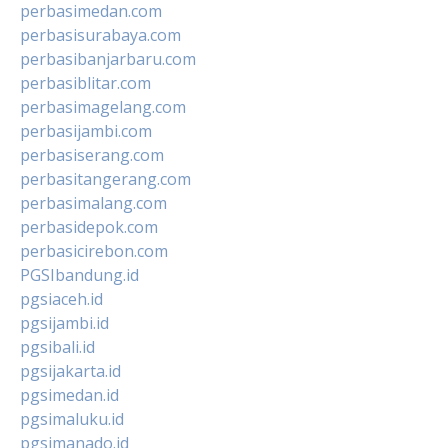
perbasimedan.com
perbasisurabaya.com
perbasibanjarbaru.com
perbasiblitar.com
perbasimagelang.com
perbasijambi.com
perbasiserang.com
perbasitangerang.com
perbasimalang.com
perbasidepok.com
perbasicirebon.com
PGSIbandung.id
pgsiaceh.id
pgsijambi.id
pgsibali.id
pgsijakarta.id
pgsimedan.id
pgsimaluku.id
pgsimanado.id