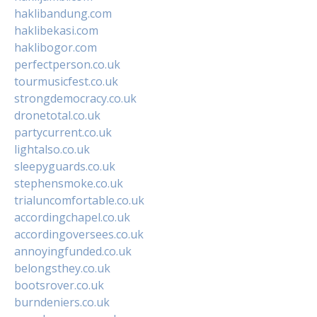
haklibandung.com
haklibekasi.com
haklibogor.com
perfectperson.co.uk
tourmusicfest.co.uk
strongdemocracy.co.uk
dronetotal.co.uk
partycurrent.co.uk
lightalso.co.uk
sleepyguards.co.uk
stephensmoke.co.uk
trialuncomfortable.co.uk
accordingchapel.co.uk
accordingoversees.co.uk
annoyingfunded.co.uk
belongsthey.co.uk
bootsrover.co.uk
burndeniers.co.uk