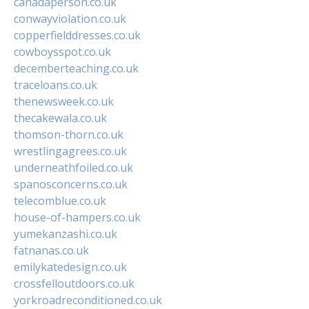
canadaperson.co.uk
conwayviolation.co.uk
copperfielddresses.co.uk
cowboysspot.co.uk
decemberteaching.co.uk
traceloans.co.uk
thenewsweek.co.uk
thecakewala.co.uk
thomson-thorn.co.uk
wrestlingagrees.co.uk
underneathfoiled.co.uk
spanosconcerns.co.uk
telecomblue.co.uk
house-of-hampers.co.uk
yumekanzashi.co.uk
fatnanas.co.uk
emilykatedesign.co.uk
crossfelloutdoors.co.uk
yorkroadreconditioned.co.uk