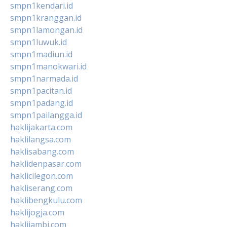
smpn1kendari.id
smpn1kranggan.id
smpn1lamongan.id
smpn1luwuk.id
smpn1madiun.id
smpn1manokwari.id
smpn1narmada.id
smpn1pacitan.id
smpn1padang.id
smpn1pailangga.id
haklijakarta.com
haklilangsa.com
haklisabang.com
haklidenpasar.com
haklicilegon.com
hakliserang.com
haklibengkulu.com
haklijogja.com
haklijambi.com