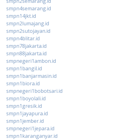
smpn2semarang.id
smpn4semarang.id
smpn14jkt.id
smpn2lumajang.id
smpn2sutojayan.id
smpn4blitar.id
smpn78jakarta.id
smpn88jakarta.id
smpnegeri1ambon.id
smpn1bangil.id
smpn1banjarmasin.id
smpn1biora.id
smpnegeri1bobotsari.id
smpn1boyolali.id
smpn1gresik.id
smpn1jayapura.id
smpn1jember.id
smpnegeri1jepara.id
smpn1karanganyar.id