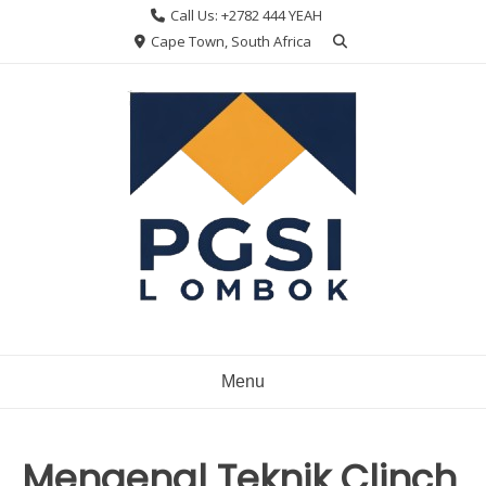
Skip
Call Us: +2782 444 YEAH
to
Cape Town, South Africa
content
Menu
Mengenal Teknik Clinch