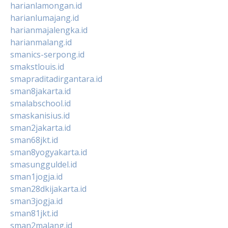
harianlamongan.id
harianlumajang.id
harianmajalengka.id
harianmalang.id
smanics-serpong.id
smakstlouis.id
smapraditadirgantara.id
sman8jakarta.id
smalabschool.id
smaskanisius.id
sman2jakarta.id
sman68jkt.id
sman8yogyakarta.id
smasungguldel.id
sman1jogja.id
sman28dkijakarta.id
sman3jogja.id
sman81jkt.id
sman2malang.id