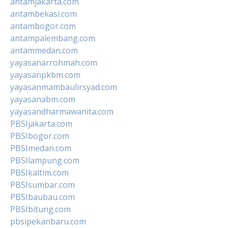
antamjakarta.com
antambekasi.com
antambogor.com
antampalembang.com
antammedan.com
yayasanarrohmah.com
yayasanpkbm.com
yayasanmambaulirsyad.com
yayasanabm.com
yayasandharmawanita.com
PBSIjakarta.com
PBSIbogor.com
PBSImedan.com
PBSIlampung.com
PBSIkaltim.com
PBSIsumbar.com
PBSIbaubau.com
PBSIbitung.com
pbsipekanbaru.com