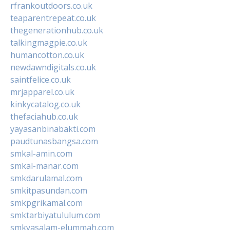
rfrankoutdoors.co.uk
teaparentrepeat.co.uk
thegenerationhub.co.uk
talkingmagpie.co.uk
humancotton.co.uk
newdawndigitals.co.uk
saintfelice.co.uk
mrjapparel.co.uk
kinkycatalog.co.uk
thefaciahub.co.uk
yayasanbinabakti.com
paudtunasbangsa.com
smkal-amin.com
smkal-manar.com
smkdarulamal.com
smkitpasundan.com
smkpgrikamal.com
smktarbiyatululum.com
smkyasalam-elummah.com