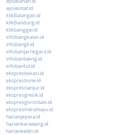
ayoasahan.id
ayoasmat.id
klikBalangan.id
klikBandung.id
klikbanggai.id
infobangkalan.id
infobangli.id
infobanjarnegara.id
infobantaeng.id
infobantul.id
ekspresbekasi.id
ekspresbone.id
eksprescianjur.id
ekspresgresik.id
ekspresgorontalo.id
ekspresindramayu.id
harianjepara.id
hariankarawang.id
hariankediri.id