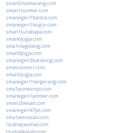
sman03semarang.com
sman1sumbar.com
smanegeri1bantul.com
smanegeri1bogor.com
sman1surabaya.com
sman6jogja.com
sma1magelang.com
sman9jogja.com
smanegeri3bandung.com
smasutomo1.com
sman5jogja.com
smanegeri1tangerang.com
sma1purworejo.com
smanegeri1jember.com
sman2bekasi.com
smanegeri47jkt.com
sma1wonosari.com
rscahayasehat.com
rsumalikasim.com