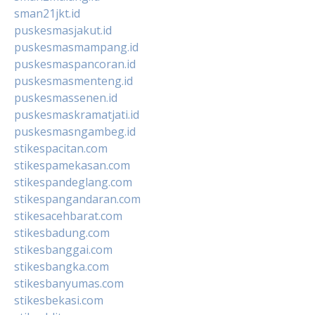
sman21jkt.id
puskesmasjakut.id
puskesmasmampang.id
puskesmaspancoran.id
puskesmasmenteng.id
puskesmassenen.id
puskesmaskramatjati.id
puskesmasngambeg.id
stikespacitan.com
stikespamekasan.com
stikespandeglang.com
stikespangandaran.com
stikesacehbarat.com
stikesbadung.com
stikesbanggai.com
stikesbangka.com
stikesbanyumas.com
stikesbekasi.com