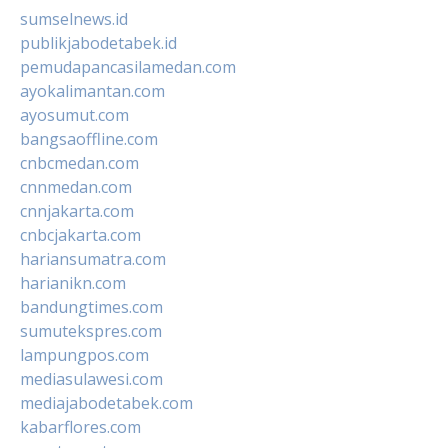
sumselnews.id
publikjabodetabek.id
pemudapancasilamedan.com
ayokalimantan.com
ayosumut.com
bangsaoffline.com
cnbcmedan.com
cnnmedan.com
cnnjakarta.com
cnbcjakarta.com
hariansumatra.com
harianikn.com
bandungtimes.com
sumutekspres.com
lampungpos.com
mediasulawesi.com
mediajabodetabek.com
kabarflores.com