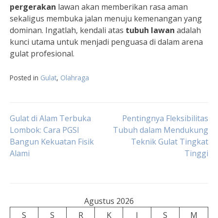
pergerakan
lawan akan memberikan rasa aman
sekaligus membuka jalan menuju kemenangan yang
dominan. Ingatlah, kendali atas
tubuh lawan
adalah
kunci utama untuk menjadi penguasa di dalam arena
gulat profesional.
Posted in
Gulat
,
Olahraga
Navigasi
Gulat di Alam Terbuka
Pentingnya Fleksibilitas
Lombok: Cara PGSI
Tubuh dalam Mendukung
Bangun Kekuatan Fisik
Teknik Gulat Tingkat
pos
Alami
Tinggi
Agustus 2026
S
S
R
K
J
S
M