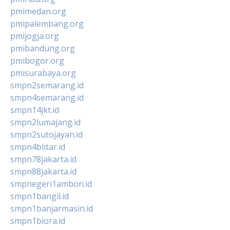
pmimedan.org
pmipalembang.org
pmijogja.org
pmibandung.org
pmibogor.org
pmisurabaya.org
smpn2semarang.id
smpn4semarang.id
smpn14jkt.id
smpn2lumajang.id
smpn2sutojayan.id
smpn4blitar.id
smpn78jakarta.id
smpn88jakarta.id
smpnegeri1ambon.id
smpn1bangil.id
smpn1banjarmasin.id
smpn1biora.id