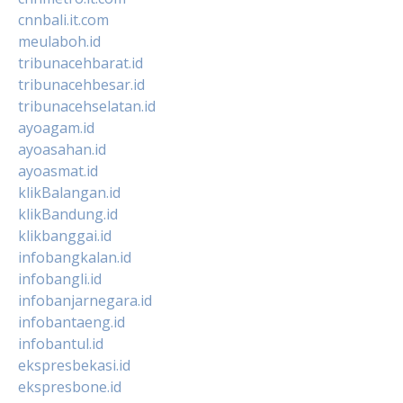
cnnbali.it.com
meulaboh.id
tribunacehbarat.id
tribunacehbesar.id
tribunacehselatan.id
ayoagam.id
ayoasahan.id
ayoasmat.id
klikBalangan.id
klikBandung.id
klikbanggai.id
infobangkalan.id
infobangli.id
infobanjarnegara.id
infobantaeng.id
infobantul.id
ekspresbekasi.id
ekspresbone.id