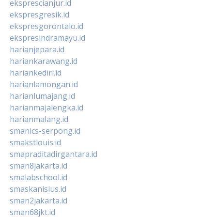
eksprescianjur.id
ekspresgresik.id
ekspresgorontalo.id
ekspresindramayu.id
harianjepara.id
hariankarawang.id
hariankediri.id
harianlamongan.id
harianlumajang.id
harianmajalengka.id
harianmalang.id
smanics-serpong.id
smakstlouis.id
smapraditadirgantara.id
sman8jakarta.id
smalabschool.id
smaskanisius.id
sman2jakarta.id
sman68jkt.id