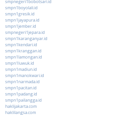
smpnegeri1bobotsari.id
smpn1boyolali.id
smpn1gresik.id
smpn1jayapura.id
smpn1jember.id
smpnegeri1jepara.id
smpn1karanganyar.id
smpn1kendari.id
smpn1kranggan.id
smpn1lamongan.id
smpn1luwuk.id
smpn1madiun.id
smpn1manokwari.id
smpn1narmada.id
smpn1pacitan.id
smpn1padang.id
smpn1pailangga.id
haklijakarta.com
haklilangsa.com