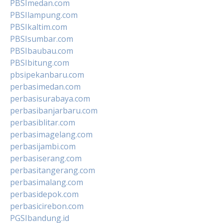
PBSImedan.com
PBSIlampung.com
PBSIkaltim.com
PBSIsumbar.com
PBSIbaubau.com
PBSIbitung.com
pbsipekanbaru.com
perbasimedan.com
perbasisurabaya.com
perbasibanjarbaru.com
perbasiblitar.com
perbasimagelang.com
perbasijambi.com
perbasiserang.com
perbasitangerang.com
perbasimalang.com
perbasidepok.com
perbasicirebon.com
PGSIbandung.id