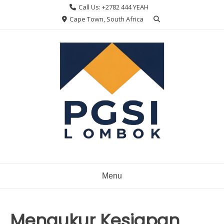
Skip
Call Us: +2782 444 YEAH
to
Cape Town, South Africa
content
Menu
Mengukur Kesiapan