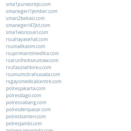
sma1purworejo.com
smanegeri1jember.com
sman2bekasi.com
smanegeri47jkt.com
sma1wonosari.com
rscahayasehat.com
rsumalikasim.com
rsuprimaintimedika.com
rsarunlhokseumaw.com
rsufauziahbireu.com
rsumumcitrahusada.com
rsgayomedicalcentre.com
polresjakarta.com
polresdago.com
polressabang.com
polresdenpasar.com
polresbanten.com
polresjambi.com
polressamarinda.com