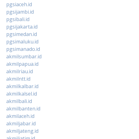
pgsiaceh.id
pgsijambi.id
pgsibali.id
pgsijakarta.id
pgsimedan.id
pgsimaluku.id
pgsimanado.id
akmilsumbar.id
akmilpapua.id
akmilriau.id
akmilntt.id
akmilkalbar.id
akmilkalsel.id
akmilbali.id
akmilbanten.id
akmilaceh.id
akmiljabar.id
akmiljateng.id
akmiljatim.id