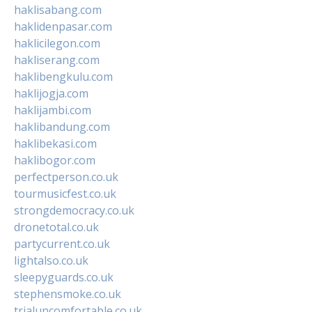
haklisabang.com
haklidenpasar.com
haklicilegon.com
hakliserang.com
haklibengkulu.com
haklijogja.com
haklijambi.com
haklibandung.com
haklibekasi.com
haklibogor.com
perfectperson.co.uk
tourmusicfest.co.uk
strongdemocracy.co.uk
dronetotal.co.uk
partycurrent.co.uk
lightalso.co.uk
sleepyguards.co.uk
stephensmoke.co.uk
trialuncomfortable.co.uk