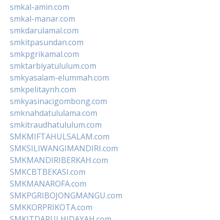
smkal-amin.com
smkal-manar.com
smkdarulamal.com
smkitpasundan.com
smkpgrikamal.com
smktarbiyatululum.com
smkyasalam-elummah.com
smkpelitaynh.com
smkyasinacigombong.com
smknahdatululama.com
smkitraudhatululum.com
SMKMIFTAHULSALAM.com
SMKSILIWANGIMANDIRI.com
SMKMANDIRIBERKAH.com
SMKCBTBEKASI.com
SMKMANAROFA.com
SMKPGRIBOJONGMANGU.com
SMKKORPRIKOTA.com
SMKITDARULHIDAYAH.com