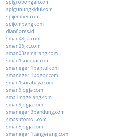
spigrobongan.com
spigunungkidul.com
spijember.com
spijombang.com
dianflores.id
sman48jkt.com
sman26jkt.com
sman03semarang.com
sman1sumbar.com
smanegeri1bantul.com
smanegeri1bogor.com
sman1surabaya.com
sman6jogja.com
sma1magelang.com
sman9jogja.com
smanegeri3bandung.com
smasutomo1.com
sman5jogja.com
smanegeri1tangerang.com