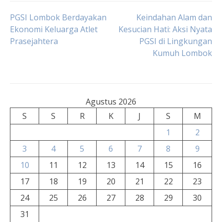
Navigasi
PGSI Lombok Berdayakan
Keindahan Alam dan
Ekonomi Keluarga Atlet
Kesucian Hati: Aksi Nyata
Prasejahtera
PGSI di Lingkungan
pos
Kumuh Lombok
Agustus 2026
S
S
R
K
J
S
M
1
2
3
4
5
6
7
8
9
10
11
12
13
14
15
16
17
18
19
20
21
22
23
24
25
26
27
28
29
30
31