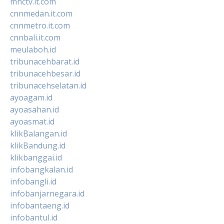
mnctv.it.com
cnnmedan.it.com
cnnmetro.it.com
cnnbali.it.com
meulaboh.id
tribunacehbarat.id
tribunacehbesar.id
tribunacehselatan.id
ayoagam.id
ayoasahan.id
ayoasmat.id
klikBalangan.id
klikBandung.id
klikbanggai.id
infobangkalan.id
infobangli.id
infobanjarnegara.id
infobantaeng.id
infobantul.id