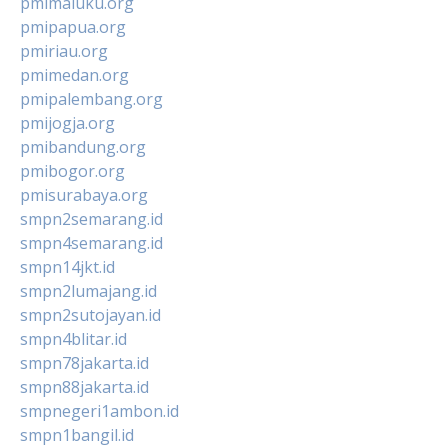
pmimaluku.org
pmipapua.org
pmiriau.org
pmimedan.org
pmipalembang.org
pmijogja.org
pmibandung.org
pmibogor.org
pmisurabaya.org
smpn2semarang.id
smpn4semarang.id
smpn14jkt.id
smpn2lumajang.id
smpn2sutojayan.id
smpn4blitar.id
smpn78jakarta.id
smpn88jakarta.id
smpnegeri1ambon.id
smpn1bangil.id