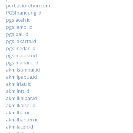
perbasicirebon.com
PGSIbandung.id
pgsiaceh.id
pgsijambi.id
pgsibali.id
pgsijakarta.id
pgsimedan.id
pgsimaluku.id
pgsimanado.id
akmilsumbar.id
akmilpapua.id
akmilriau.id
akmilntt.id
akmilkalbar.id
akmilkalsel.id
akmilbali.id
akmilbanten.id
akmilaceh.id