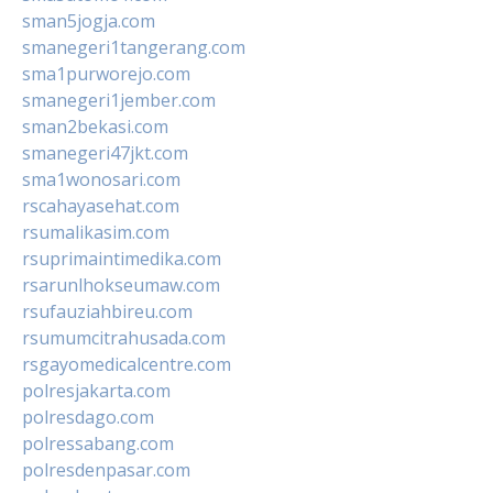
sman5jogja.com
smanegeri1tangerang.com
sma1purworejo.com
smanegeri1jember.com
sman2bekasi.com
smanegeri47jkt.com
sma1wonosari.com
rscahayasehat.com
rsumalikasim.com
rsuprimaintimedika.com
rsarunlhokseumaw.com
rsufauziahbireu.com
rsumumcitrahusada.com
rsgayomedicalcentre.com
polresjakarta.com
polresdago.com
polressabang.com
polresdenpasar.com