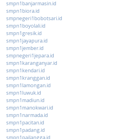
smpn1banjarmasin.id
smpn1biora.id
smpnegeri1bobotsari.id
smpn1boyolali.id
smpn1gresik.id
smpn1jayapura.id
smpn1jember.id
smpnegeri1jepara.id
smpn1karanganyar.id
smpn1kendari.id
smpn1kranggan.id
smpn1lamongan.id
smpn1luwuk.id
smpn1madiun.id
smpn1manokwari.id
smpn1narmada.id
smpn1pacitan.id
smpn1padang.id
smpn1pailangga.id