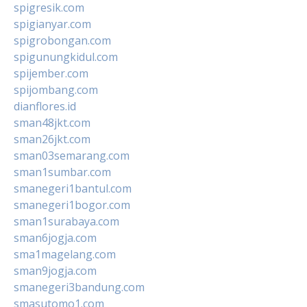
spigresik.com
spigianyar.com
spigrobongan.com
spigunungkidul.com
spijember.com
spijombang.com
dianflores.id
sman48jkt.com
sman26jkt.com
sman03semarang.com
sman1sumbar.com
smanegeri1bantul.com
smanegeri1bogor.com
sman1surabaya.com
sman6jogja.com
sma1magelang.com
sman9jogja.com
smanegeri3bandung.com
smasutomo1.com