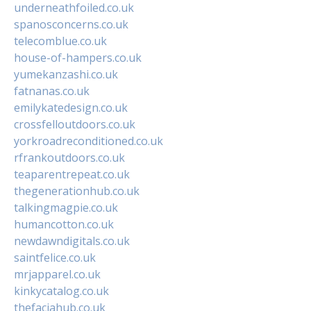
underneathfoiled.co.uk
spanosconcerns.co.uk
telecomblue.co.uk
house-of-hampers.co.uk
yumekanzashi.co.uk
fatnanas.co.uk
emilykatedesign.co.uk
crossfelloutdoors.co.uk
yorkroadreconditioned.co.uk
rfrankoutdoors.co.uk
teaparentrepeat.co.uk
thegenerationhub.co.uk
talkingmagpie.co.uk
humancotton.co.uk
newdawndigitals.co.uk
saintfelice.co.uk
mrjapparel.co.uk
kinkycatalog.co.uk
thefaciahub.co.uk