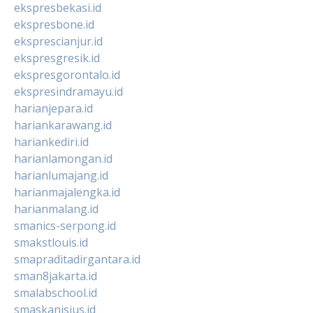
ekspresbekasi.id
ekspresbone.id
eksprescianjur.id
ekspresgresik.id
ekspresgorontalo.id
ekspresindramayu.id
harianjepara.id
hariankarawang.id
hariankediri.id
harianlamongan.id
harianlumajang.id
harianmajalengka.id
harianmalang.id
smanics-serpong.id
smakstlouis.id
smapraditadirgantara.id
sman8jakarta.id
smalabschool.id
smaskanisius.id