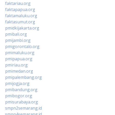
faktariau.org
faktapapua.org
faktamaluku.org
faktasumut.org
pmidkijakarta.org
pmibali.org
pmijambi.org
pmigorontalo.org
pmimaluku.org
pmipapua.org
pmiriau.org
pmimedan.org
pmipalembang.org
pmijogja.org
pmibandung.org
pmibogor.org
pmisurabaya.org
smpn2semarang.id
smpn4semarang.id