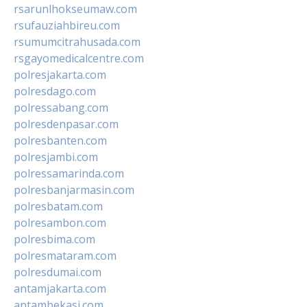
rsarunlhokseumaw.com
rsufauziahbireu.com
rsumumcitrahusada.com
rsgayomedicalcentre.com
polresjakarta.com
polresdago.com
polressabang.com
polresdenpasar.com
polresbanten.com
polresjambi.com
polressamarinda.com
polresbanjarmasin.com
polresbatam.com
polresambon.com
polresbima.com
polresmataram.com
polresdumai.com
antamjakarta.com
antambekasi.com