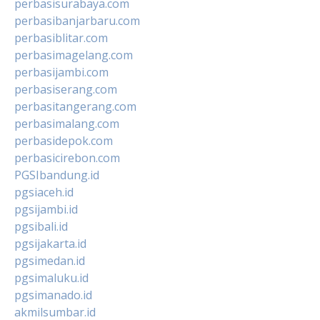
perbasisurabaya.com
perbasibanjarbaru.com
perbasiblitar.com
perbasimagelang.com
perbasijambi.com
perbasiserang.com
perbasitangerang.com
perbasimalang.com
perbasidepok.com
perbasicirebon.com
PGSIbandung.id
pgsiaceh.id
pgsijambi.id
pgsibali.id
pgsijakarta.id
pgsimedan.id
pgsimaluku.id
pgsimanado.id
akmilsumbar.id