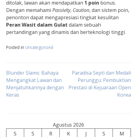
ditolak, lawan akan mendapatkan
1 poin
bonus.
Dengan memahami
Passivity
,
Caution
, dan sistem poin,
penonton dapat mengapresiasi tingkat kesulitan
Peran Wasit dalam Gulat
dalam sebuah
pertandingan yang dinamis dan berteknologi tinggi.
Posted in
Uncategorized
Navigasi
Blunder Slams: Bahaya
Paradisa Septi dan Medali
Mengangkat Lawan dan
Perunggu: Pembuktian
Menjatuhkannya dengan
Prestasi di Kejuaraan Open
pos
Keras
Korea
Agustus 2026
S
S
R
K
J
S
M