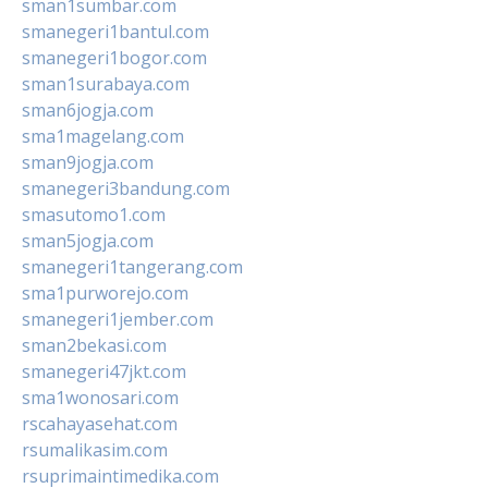
sman1sumbar.com
smanegeri1bantul.com
smanegeri1bogor.com
sman1surabaya.com
sman6jogja.com
sma1magelang.com
sman9jogja.com
smanegeri3bandung.com
smasutomo1.com
sman5jogja.com
smanegeri1tangerang.com
sma1purworejo.com
smanegeri1jember.com
sman2bekasi.com
smanegeri47jkt.com
sma1wonosari.com
rscahayasehat.com
rsumalikasim.com
rsuprimaintimedika.com