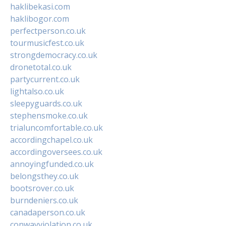
haklibekasi.com
haklibogor.com
perfectperson.co.uk
tourmusicfest.co.uk
strongdemocracy.co.uk
dronetotal.co.uk
partycurrent.co.uk
lightalso.co.uk
sleepyguards.co.uk
stephensmoke.co.uk
trialuncomfortable.co.uk
accordingchapel.co.uk
accordingoversees.co.uk
annoyingfunded.co.uk
belongsthey.co.uk
bootsrover.co.uk
burndeniers.co.uk
canadaperson.co.uk
conwayviolation.co.uk