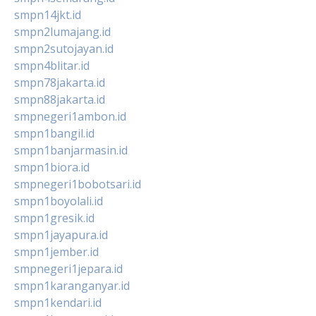
smpn14jkt.id
smpn2lumajang.id
smpn2sutojayan.id
smpn4blitar.id
smpn78jakarta.id
smpn88jakarta.id
smpnegeri1ambon.id
smpn1bangil.id
smpn1banjarmasin.id
smpn1biora.id
smpnegeri1bobotsari.id
smpn1boyolali.id
smpn1gresik.id
smpn1jayapura.id
smpn1jember.id
smpnegeri1jepara.id
smpn1karanganyar.id
smpn1kendari.id