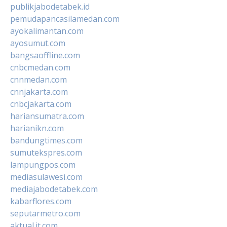
publikjabodetabek.id
pemudapancasilamedan.com
ayokalimantan.com
ayosumut.com
bangsaoffline.com
cnbcmedan.com
cnnmedan.com
cnnjakarta.com
cnbcjakarta.com
hariansumatra.com
harianikn.com
bandungtimes.com
sumutekspres.com
lampungpos.com
mediasulawesi.com
mediajabodetabek.com
kabarflores.com
seputarmetro.com
aktual.it.com