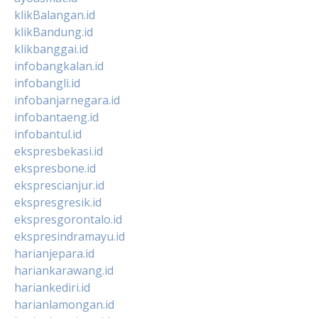
klikBalangan.id
klikBandung.id
klikbanggai.id
infobangkalan.id
infobangli.id
infobanjarnegara.id
infobantaeng.id
infobantul.id
ekspresbekasi.id
ekspresbone.id
eksprescianjur.id
ekspresgresik.id
ekspresgorontalo.id
ekspresindramayu.id
harianjepara.id
hariankarawang.id
hariankediri.id
harianlamongan.id