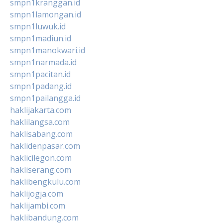
smpn1kranggan.id
smpn1lamongan.id
smpn1luwuk.id
smpn1madiun.id
smpn1manokwari.id
smpn1narmada.id
smpn1pacitan.id
smpn1padang.id
smpn1pailangga.id
haklijakarta.com
haklilangsa.com
haklisabang.com
haklidenpasar.com
haklicilegon.com
hakliserang.com
haklibengkulu.com
haklijogja.com
haklijambi.com
haklibandung.com