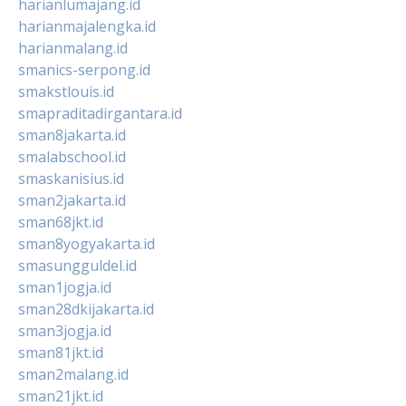
harianlumajang.id
harianmajalengka.id
harianmalang.id
smanics-serpong.id
smakstlouis.id
smapraditadirgantara.id
sman8jakarta.id
smalabschool.id
smaskanisius.id
sman2jakarta.id
sman68jkt.id
sman8yogyakarta.id
smasungguldel.id
sman1jogja.id
sman28dkijakarta.id
sman3jogja.id
sman81jkt.id
sman2malang.id
sman21jkt.id