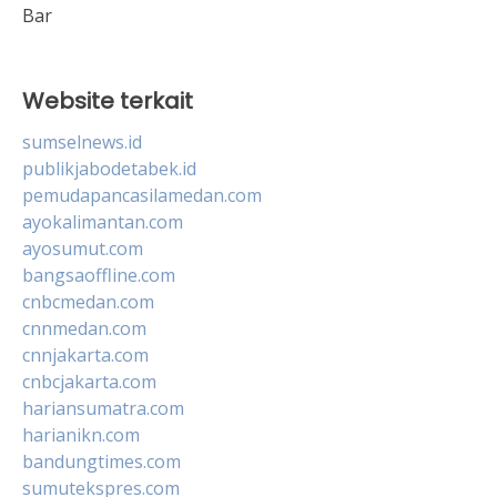
Bar
Website terkait
sumselnews.id
publikjabodetabek.id
pemudapancasilamedan.com
ayokalimantan.com
ayosumut.com
bangsaoffline.com
cnbcmedan.com
cnnmedan.com
cnnjakarta.com
cnbcjakarta.com
hariansumatra.com
harianikn.com
bandungtimes.com
sumutekspres.com