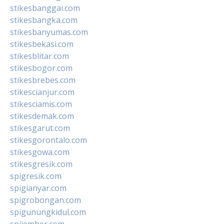
stikesbanggai.com
stikesbangka.com
stikesbanyumas.com
stikesbekasi.com
stikesblitar.com
stikesbogor.com
stikesbrebes.com
stikescianjur.com
stikesciamis.com
stikesdemak.com
stikesgarut.com
stikesgorontalo.com
stikesgowa.com
stikesgresik.com
spigresik.com
spigianyar.com
spigrobongan.com
spigunungkidul.com
spijember.com