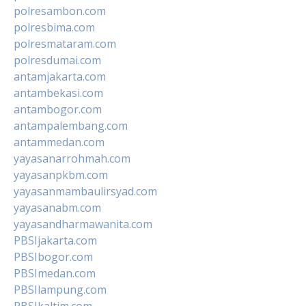
polresambon.com
polresbima.com
polresmataram.com
polresdumai.com
antamjakarta.com
antambekasi.com
antambogor.com
antampalembang.com
antammedan.com
yayasanarrohmah.com
yayasanpkbm.com
yayasanmambaulirsyad.com
yayasanabm.com
yayasandharmawanita.com
PBSIjakarta.com
PBSIbogor.com
PBSImedan.com
PBSIlampung.com
PBSIkaltim.com