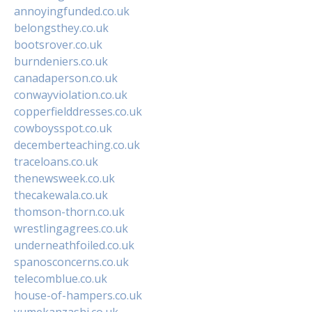
annoyingfunded.co.uk
belongsthey.co.uk
bootsrover.co.uk
burndeniers.co.uk
canadaperson.co.uk
conwayviolation.co.uk
copperfielddresses.co.uk
cowboysspot.co.uk
decemberteaching.co.uk
traceloans.co.uk
thenewsweek.co.uk
thecakewala.co.uk
thomson-thorn.co.uk
wrestlingagrees.co.uk
underneathfoiled.co.uk
spanosconcerns.co.uk
telecomblue.co.uk
house-of-hampers.co.uk
yumekanzashi.co.uk