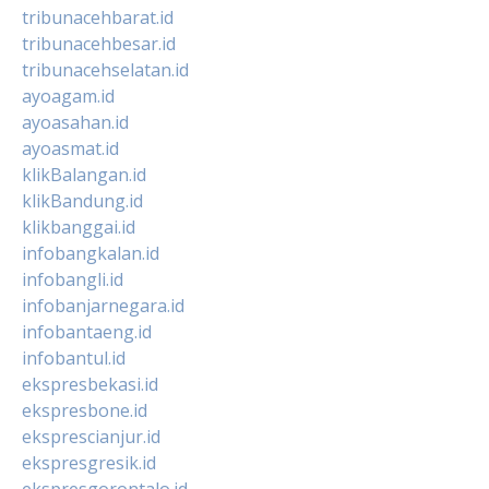
tribunacehbarat.id
tribunacehbesar.id
tribunacehselatan.id
ayoagam.id
ayoasahan.id
ayoasmat.id
klikBalangan.id
klikBandung.id
klikbanggai.id
infobangkalan.id
infobangli.id
infobanjarnegara.id
infobantaeng.id
infobantul.id
ekspresbekasi.id
ekspresbone.id
eksprescianjur.id
ekspresgresik.id
ekspresgorontalo.id