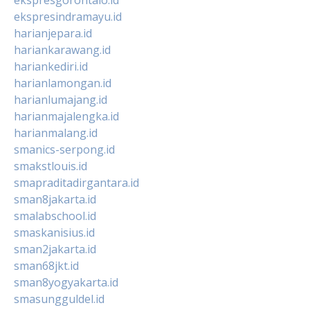
ekspresindramayu.id
harianjepara.id
hariankarawang.id
hariankediri.id
harianlamongan.id
harianlumajang.id
harianmajalengka.id
harianmalang.id
smanics-serpong.id
smakstlouis.id
smapraditadirgantara.id
sman8jakarta.id
smalabschool.id
smaskanisius.id
sman2jakarta.id
sman68jkt.id
sman8yogyakarta.id
smasungguldel.id