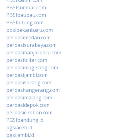
PBSIsumbar.com
PBSIbaubau.com
PBSIbitung.com
pbsipekanbaru.com
perbasimedan.com
perbasisurabaya.com
perbasibanjarbaru.com
perbasiblitar.com
perbasimagelang.com
perbasijambi.com
perbasiserang.com
perbasitangerang.com
perbasimalang.com
perbasidepok.com
perbasicirebon.com
PGSIbandung.id
pgsiaceh.id
pgsijambi.id