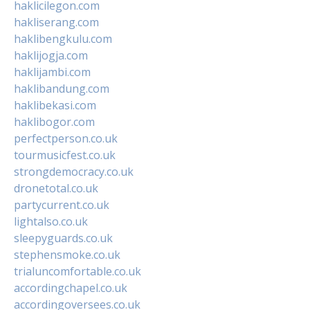
haklicilegon.com
hakliserang.com
haklibengkulu.com
haklijogja.com
haklijambi.com
haklibandung.com
haklibekasi.com
haklibogor.com
perfectperson.co.uk
tourmusicfest.co.uk
strongdemocracy.co.uk
dronetotal.co.uk
partycurrent.co.uk
lightalso.co.uk
sleepyguards.co.uk
stephensmoke.co.uk
trialuncomfortable.co.uk
accordingchapel.co.uk
accordingoversees.co.uk