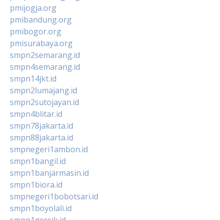
pmijogja.org
pmibandung.org
pmibogor.org
pmisurabaya.org
smpn2semarang.id
smpn4semarang.id
smpn14jkt.id
smpn2lumajang.id
smpn2sutojayan.id
smpn4blitar.id
smpn78jakarta.id
smpn88jakarta.id
smpnegeri1ambon.id
smpn1bangil.id
smpn1banjarmasin.id
smpn1biora.id
smpnegeri1bobotsari.id
smpn1boyolali.id
smpn1gresik.id