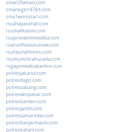
sman2bekasi.com
smanegeri47jkt.com
sma1wonosari.com
rscahayasehat.com
rsumalikasim.com
rsuprimaintimedika.com
rsarunlhokseumaw.com
rsufauziahbireu.com
rsumumcitrahusada.com
rsgayomedicalcentre.com
polresjakarta.com
polresdago.com
polressabang.com
polresdenpasar.com
polresbanten.com
polresjambi.com
polressamarinda.com
polresbanjarmasin.com
polresbatam.com