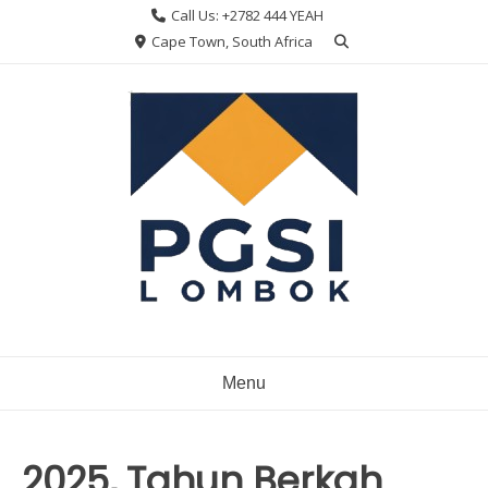
Skip
Call Us: +2782 444 YEAH
to
Cape Town, South Africa
content
Menu
2025, Tahun Berkah