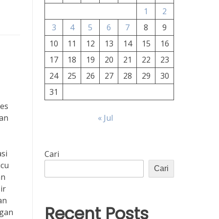
1
2
3
4
5
6
7
8
9
10
11
12
13
14
15
16
17
18
19
20
21
22
23
24
25
26
27
28
29
30
31
ses
gan
« Jul
si
Cari
icu
Cari
an
ir
an
Recent Posts
ngan