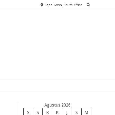
Cape Town, South Africa
Agustus 2026
S
S
R
K
J
S
M