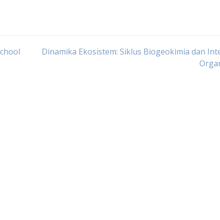
School
Dinamika Ekosistem: Siklus Biogeokimia dan Int
Orga