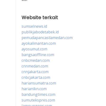
Website terkait
sumselnews.id
publikjabodetabek.id
pemudapancasilamedan.com
ayokalimantan.com
ayosumut.com
bangsaoffline.com
cnbcmedan.com
cnnmedan.com
cnnjakarta.com
cnbcjakarta.com
hariansumatra.com
harianikn.com
bandungtimes.com
sumutekspres.com
lampungpos.com