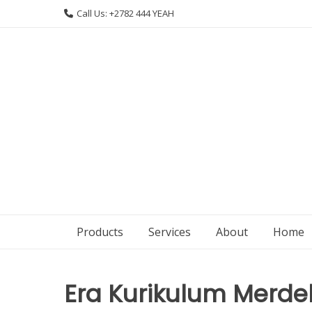
Skip
Call Us: +2782 444 YEAH
to
content
Products
Services
About
Home
Era Kurikulum Merdek