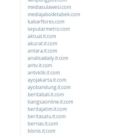
mediasulawesi.com
mediajabodetabek.com
kabarflores.com
seputarmetro.com
aktual.it.com
akurat.it.com
antara.it.com
analisadaily.it.com
antv.it.com
antvklik.it.com
ayojakarta.it.com
ayobandung.it.com
beritabali.it.com
bangsaonline.it.com
beritajatim.it.com
beritasatu.it.com
bernas.it.com
bisnis.it.com