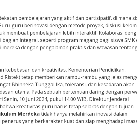
atan pembelajaran yang aktif dan partisipatif, di mana s
 Guru-guru berinovasi dengan metode proyek, diskusi kelo
tuk membuat pembelajaran lebih interaktif. Kolaborasi den
di bagian integral, seperti program magang bagi siswa SMK 
li mereka dengan pengalaman praktis dan wawasan tentan
 kebebasan dan kreativitas, Kementerian Pendidikan,
ud Ristek) tetap memberikan rambu-rambu yang jelas meng
emangat Bhinneka Tunggal Ika, toleransi, dan kesadaran akan
ndasan utama. Pada sebuah pertemuan daring dengan perwa
i Senin, 10 Juni 2024, pukul 14.00 WIB, Direktur Jenderal
hwa kreativitas guru harus tetap selaras dengan tujuan
rikulum Merdeka
tidak hanya melahirkan inovasi dalam
i penerus yang berkarakter kuat dan siap menghadapi mas