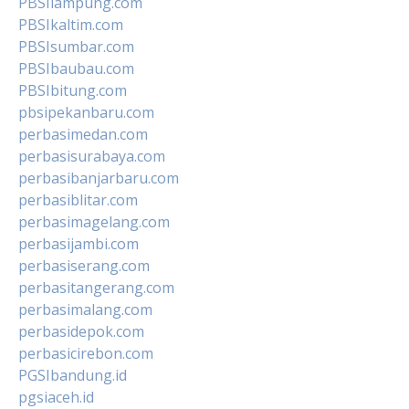
PBSIlampung.com
PBSIkaltim.com
PBSIsumbar.com
PBSIbaubau.com
PBSIbitung.com
pbsipekanbaru.com
perbasimedan.com
perbasisurabaya.com
perbasibanjarbaru.com
perbasiblitar.com
perbasimagelang.com
perbasijambi.com
perbasiserang.com
perbasitangerang.com
perbasimalang.com
perbasidepok.com
perbasicirebon.com
PGSIbandung.id
pgsiaceh.id