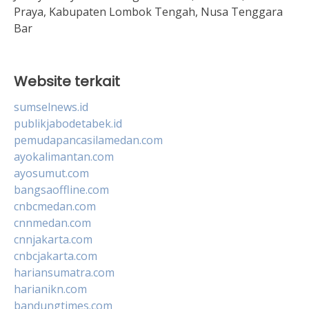
Praya, Kabupaten Lombok Tengah, Nusa Tenggara
Bar
Website terkait
sumselnews.id
publikjabodetabek.id
pemudapancasilamedan.com
ayokalimantan.com
ayosumut.com
bangsaoffline.com
cnbcmedan.com
cnnmedan.com
cnnjakarta.com
cnbcjakarta.com
hariansumatra.com
harianikn.com
bandungtimes.com