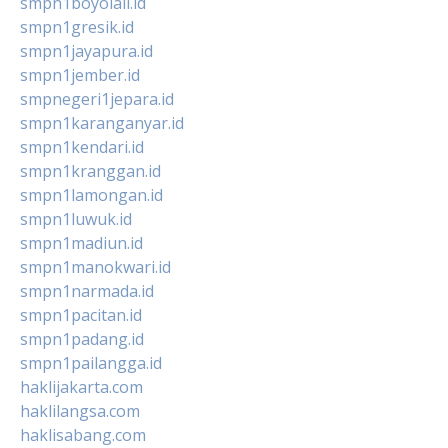
smpn1boyolali.id
smpn1gresik.id
smpn1jayapura.id
smpn1jember.id
smpnegeri1jepara.id
smpn1karanganyar.id
smpn1kendari.id
smpn1kranggan.id
smpn1lamongan.id
smpn1luwuk.id
smpn1madiun.id
smpn1manokwari.id
smpn1narmada.id
smpn1pacitan.id
smpn1padang.id
smpn1pailangga.id
haklijakarta.com
haklilangsa.com
haklisabang.com