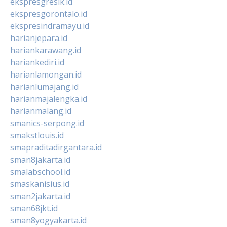
ekspresgresik.id
ekspresgorontalo.id
ekspresindramayu.id
harianjepara.id
hariankarawang.id
hariankediri.id
harianlamongan.id
harianlumajang.id
harianmajalengka.id
harianmalang.id
smanics-serpong.id
smakstlouis.id
smapraditadirgantara.id
sman8jakarta.id
smalabschool.id
smaskanisius.id
sman2jakarta.id
sman68jkt.id
sman8yogyakarta.id