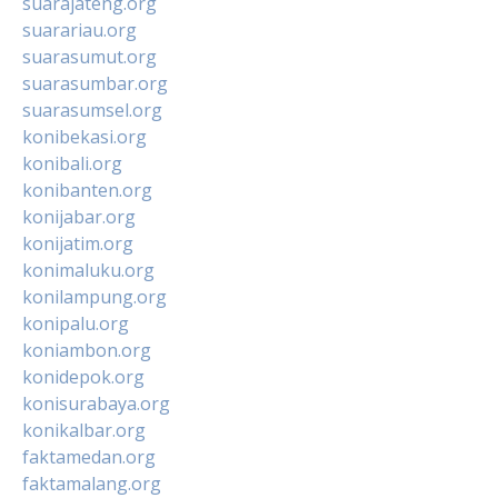
suarajateng.org
suarariau.org
suarasumut.org
suarasumbar.org
suarasumsel.org
konibekasi.org
konibali.org
konibanten.org
konijabar.org
konijatim.org
konimaluku.org
konilampung.org
konipalu.org
koniambon.org
konidepok.org
konisurabaya.org
konikalbar.org
faktamedan.org
faktamalang.org