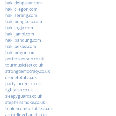
haklidenpasar.com
haklicilegon.com
hakliserang.com
haklibengkulu.com
haklijogja.com
haklijambi.com
haklibandung.com
haklibekasi.com
haklibogor.com
perfectperson.co.uk
tourmusicfest.co.uk
strongdemocracy.co.uk
dronetotal.co.uk
partycurrent.co.uk
lightalso.co.uk
sleepyguards.co.uk
stephensmoke.co.uk
trialuncomfortable.co.uk
accordingchapel.co.uk