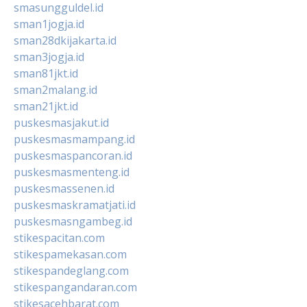
smasungguldel.id
sman1jogja.id
sman28dkijakarta.id
sman3jogja.id
sman81jkt.id
sman2malang.id
sman21jkt.id
puskesmasjakut.id
puskesmasmampang.id
puskesmaspancoran.id
puskesmasmenteng.id
puskesmassenen.id
puskesmaskramatjati.id
puskesmasngambeg.id
stikespacitan.com
stikespamekasan.com
stikespandeglang.com
stikespangandaran.com
stikesacehbarat.com