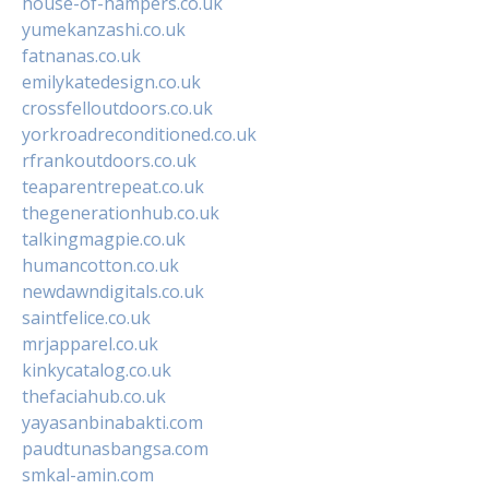
house-of-hampers.co.uk
yumekanzashi.co.uk
fatnanas.co.uk
emilykatedesign.co.uk
crossfelloutdoors.co.uk
yorkroadreconditioned.co.uk
rfrankoutdoors.co.uk
teaparentrepeat.co.uk
thegenerationhub.co.uk
talkingmagpie.co.uk
humancotton.co.uk
newdawndigitals.co.uk
saintfelice.co.uk
mrjapparel.co.uk
kinkycatalog.co.uk
thefaciahub.co.uk
yayasanbinabakti.com
paudtunasbangsa.com
smkal-amin.com