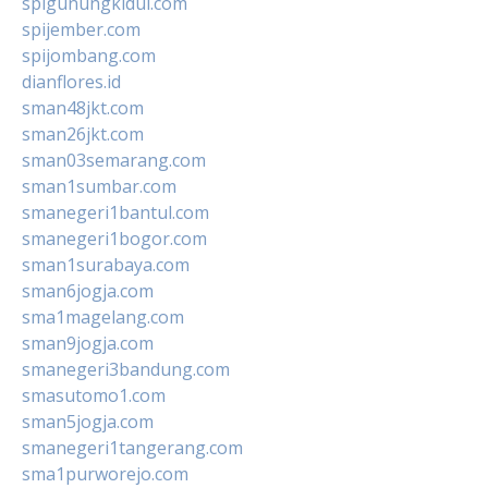
spigunungkidul.com
spijember.com
spijombang.com
dianflores.id
sman48jkt.com
sman26jkt.com
sman03semarang.com
sman1sumbar.com
smanegeri1bantul.com
smanegeri1bogor.com
sman1surabaya.com
sman6jogja.com
sma1magelang.com
sman9jogja.com
smanegeri3bandung.com
smasutomo1.com
sman5jogja.com
smanegeri1tangerang.com
sma1purworejo.com