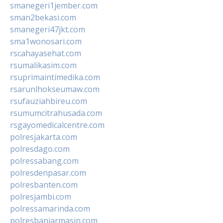
smanegeri1jember.com
sman2bekasi.com
smanegeri47jkt.com
sma1wonosari.com
rscahayasehat.com
rsumalikasim.com
rsuprimaintimedika.com
rsarunlhokseumaw.com
rsufauziahbireu.com
rsumumcitrahusada.com
rsgayomedicalcentre.com
polresjakarta.com
polresdago.com
polressabang.com
polresdenpasar.com
polresbanten.com
polresjambi.com
polressamarinda.com
polresbanjarmasin.com