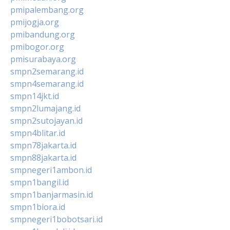
pmipalembang.org
pmijogja.org
pmibandung.org
pmibogor.org
pmisurabaya.org
smpn2semarang.id
smpn4semarang.id
smpn14jkt.id
smpn2lumajang.id
smpn2sutojayan.id
smpn4blitar.id
smpn78jakarta.id
smpn88jakarta.id
smpnegeri1ambon.id
smpn1bangil.id
smpn1banjarmasin.id
smpn1biora.id
smpnegeri1bobotsari.id