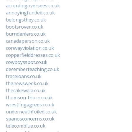
accordingoversees.co.uk
annoyingfunded.co.uk
belongsthey.co.uk
bootsrover.co.uk
burndeniers.co.uk
canadaperson.co.uk
conwayviolation.co.uk
copperfielddresses.co.uk
cowboysspot.co.uk
decemberteaching.co.uk
traceloans.co.uk
thenewsweek.co.uk
thecakewala.co.uk
thomson-thorn.co.uk
wrestlingagrees.co.uk
underneathfoiled.co.uk
spanosconcerns.co.uk
telecomblue.co.uk