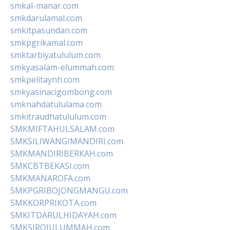
smkal-manar.com
smkdarulamal.com
smkitpasundan.com
smkpgrikamal.com
smktarbiyatululum.com
smkyasalam-elummah.com
smkpelitaynh.com
smkyasinacigombong.com
smknahdatululama.com
smkitraudhatululum.com
SMKMIFTAHULSALAM.com
SMKSILIWANGIMANDIRI.com
SMKMANDIRIBERKAH.com
SMKCBTBEKASI.com
SMKMANAROFA.com
SMKPGRIBOJONGMANGU.com
SMKKORPRIKOTA.com
SMKITDARULHIDAYAH.com
SMKSIROJULUMMAH.com