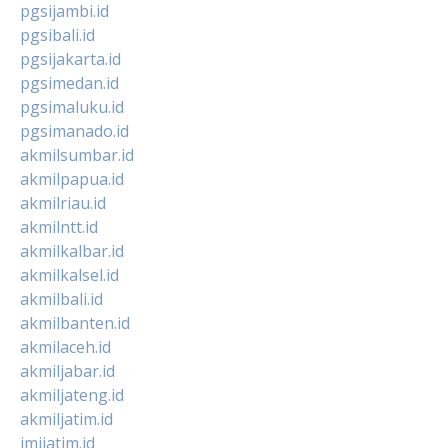
pgsijambi.id
pgsibali.id
pgsijakarta.id
pgsimedan.id
pgsimaluku.id
pgsimanado.id
akmilsumbar.id
akmilpapua.id
akmilriau.id
akmilntt.id
akmilkalbar.id
akmilkalsel.id
akmilbali.id
akmilbanten.id
akmilaceh.id
akmiljabar.id
akmiljateng.id
akmiljatim.id
imijatim.id