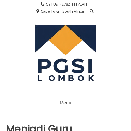
Skip
Call Us: +2782 444 YEAH
to
Cape Town, South Africa
content
Menu
Menjadi Guru