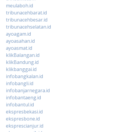
meulaboh.id
tribunacehbarat.id
tribunacehbesar.id
tribunacehselatan.id
ayoagam.id
ayoasahan.id
ayoasmat.id
klikBalangan.id
klikBandung.id
klikbanggai.id
infobangkalan.id
infobangli.id
infobanjarnegara.id
infobantaeng.id
infobantul.id
ekspresbekasi.id
ekspresbone.id
eksprescianjur.id