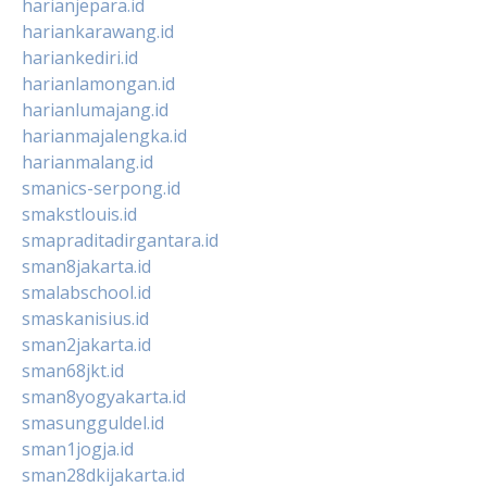
harianjepara.id
hariankarawang.id
hariankediri.id
harianlamongan.id
harianlumajang.id
harianmajalengka.id
harianmalang.id
smanics-serpong.id
smakstlouis.id
smapraditadirgantara.id
sman8jakarta.id
smalabschool.id
smaskanisius.id
sman2jakarta.id
sman68jkt.id
sman8yogyakarta.id
smasungguldel.id
sman1jogja.id
sman28dkijakarta.id