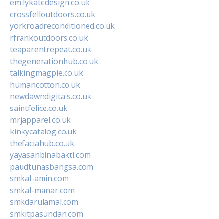
emilykatedesign.co.uk
crossfelloutdoors.co.uk
yorkroadreconditioned.co.uk
rfrankoutdoors.co.uk
teaparentrepeat.co.uk
thegenerationhub.co.uk
talkingmagpie.co.uk
humancotton.co.uk
newdawndigitals.co.uk
saintfelice.co.uk
mrjapparel.co.uk
kinkycatalog.co.uk
thefaciahub.co.uk
yayasanbinabakti.com
paudtunasbangsa.com
smkal-amin.com
smkal-manar.com
smkdarulamal.com
smkitpasundan.com