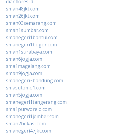
dianflores.id
sman48jkt.com
sman26jkt.com
sman03semarang.com
sman1sumbar.com
smanegeri1bantul.com
smanegeri1bogor.com
sman1surabaya.com
sman6jogja.com
sma1magelang.com
sman9jogja.com
smanegeri3bandung.com
smasutomo1.com
sman5jogja.com
smanegeri1tangerang.com
sma1purworejo.com
smanegeri1jember.com
sman2bekasi.com
smanegeri47jkt.com