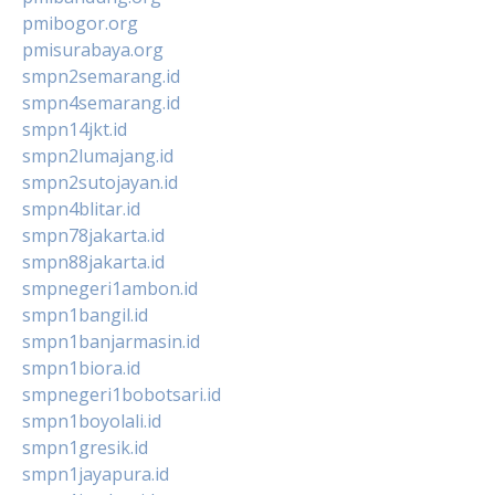
pmibogor.org
pmisurabaya.org
smpn2semarang.id
smpn4semarang.id
smpn14jkt.id
smpn2lumajang.id
smpn2sutojayan.id
smpn4blitar.id
smpn78jakarta.id
smpn88jakarta.id
smpnegeri1ambon.id
smpn1bangil.id
smpn1banjarmasin.id
smpn1biora.id
smpnegeri1bobotsari.id
smpn1boyolali.id
smpn1gresik.id
smpn1jayapura.id