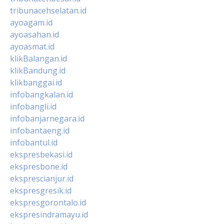
tribunacehselatan.id
ayoagam.id
ayoasahan.id
ayoasmat.id
klikBalangan.id
klikBandung.id
klikbanggai.id
infobangkalan.id
infobangli.id
infobanjarnegara.id
infobantaeng.id
infobantul.id
ekspresbekasi.id
ekspresbone.id
eksprescianjur.id
ekspresgresik.id
ekspresgorontalo.id
ekspresindramayu.id