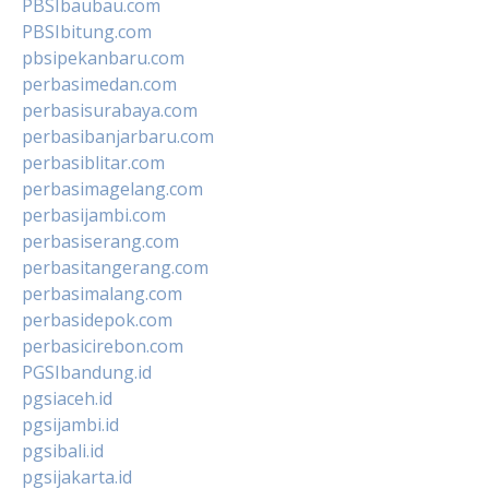
PBSIbaubau.com
PBSIbitung.com
pbsipekanbaru.com
perbasimedan.com
perbasisurabaya.com
perbasibanjarbaru.com
perbasiblitar.com
perbasimagelang.com
perbasijambi.com
perbasiserang.com
perbasitangerang.com
perbasimalang.com
perbasidepok.com
perbasicirebon.com
PGSIbandung.id
pgsiaceh.id
pgsijambi.id
pgsibali.id
pgsijakarta.id