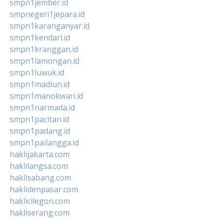
smpn1jember.id
smpnegeri1jepara.id
smpn1karanganyar.id
smpn1kendari.id
smpn1kranggan.id
smpn1lamongan.id
smpn1luwuk.id
smpn1madiun.id
smpn1manokwari.id
smpn1narmada.id
smpn1pacitan.id
smpn1padang.id
smpn1pailangga.id
haklijakarta.com
haklilangsa.com
haklisabang.com
haklidenpasar.com
haklicilegon.com
hakliserang.com