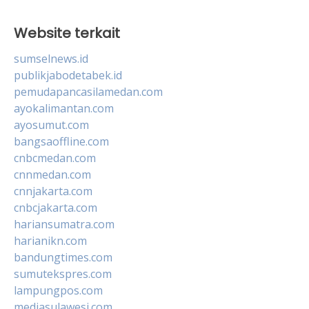
Website terkait
sumselnews.id
publikjabodetabek.id
pemudapancasilamedan.com
ayokalimantan.com
ayosumut.com
bangsaoffline.com
cnbcmedan.com
cnnmedan.com
cnnjakarta.com
cnbcjakarta.com
hariansumatra.com
harianikn.com
bandungtimes.com
sumutekspres.com
lampungpos.com
mediasulawesi.com