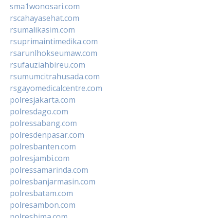
sma1wonosari.com
rscahayasehat.com
rsumalikasim.com
rsuprimaintimedika.com
rsarunlhokseumaw.com
rsufauziahbireu.com
rsumumcitrahusada.com
rsgayomedicalcentre.com
polresjakarta.com
polresdago.com
polressabang.com
polresdenpasar.com
polresbanten.com
polresjambi.com
polressamarinda.com
polresbanjarmasin.com
polresbatam.com
polresambon.com
polresbima.com