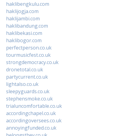
haklibengkulu.com
haklijogja.com
haklijambi.com
haklibandung.com
haklibekasi.com
haklibogor.com
perfectperson.co.uk
tourmusicfest.co.uk
strongdemocracy.co.uk
dronetotal.co.uk
partycurrent.co.uk
lightalso.co.uk
sleepyguards.co.uk
stephensmoke.co.uk
trialuncomfortable.co.uk
accordingchapel.co.uk
accordingoversees.co.uk
annoyingfunded.co.uk
belongsthey.co.uk